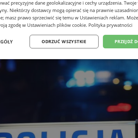
wać precyzyjne dane geolokalizacyjne i cechy urządzenia. Twoje
tryny. Niektórzy dostawcy mogą opierać się na prawnie uzasadnio
ie; masz prawo sprzeciwić się temu w
Ustawieniach reklam
. Może
woją zgodę w
Ustawieniach plików cookie
.
Polityka prywatności
EGÓŁY
ODRZUĆ WSZYSTKIE
PRZEJDŹ 
Wydajność
Targetowanie
Funkcjonalność
Ni
ezbędne
Wydajność
Targetowanie
Funkcjonalność
Niesklasyfikow
ie umożliwiają korzystanie z podstawowych funkcji strony internetowej, takich jak log
Bez niezbędnych plików cookie nie można prawidłowo korzystać ze strony internetowe
Provider
/
Okres
Opis
Domena
przechowywania