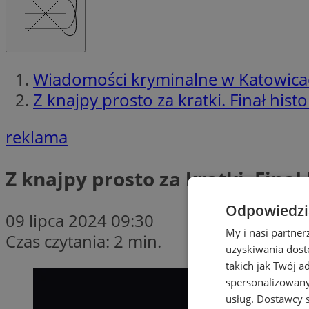
Wiadomości kryminalne w Katowica
Z knajpy prosto za kratki. Finał hist
reklama
Z knajpy prosto za kratki. Finał
Odpowiedzia
09 lipca 2024 09:30
My i nasi partne
Czas czytania: 2 min.
uzyskiwania dost
takich jak Twój a
spersonalizowanyc
usług.
Dostawcy s