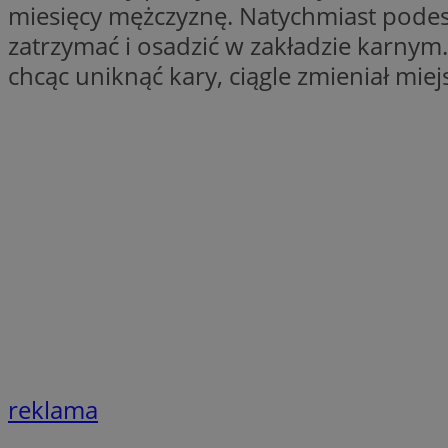
miesięcy mężczyznę. Natychmiast podesz
zatrzymać i osadzić w zakładzie karnym
Nazwa
Pro
Nazwa
Nazwa
chcąc uniknąć kary, ciągle zmieniał mie
mlcwc
Do
Nazwa
__Secure-YNID
_ga_QJYQY75XFT
google_push
.bi
bitoIsSecure
c
MR
__eoi
MUID
_clsk
SRM_B
_clck
VISITOR_INFO1_LIV
reklama
b