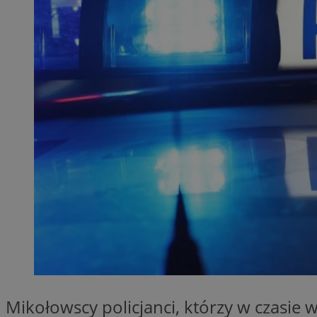
SessID
QeSessID
MvSessID
__cf_bm
VISITOR_PRIVACY_
__cf_bm
CookieScriptConse
Mikołowscy policjanci, którzy w czasie