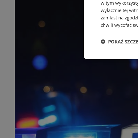
w tym wykorzysty
wyłącznie tej wi
zamiast na zgodz
chwili wycofać s
POKAŻ SZCZ
Niezbędne
Ni
Niezbędne pliki cook
zarządzanie kontem. 
Nazwa