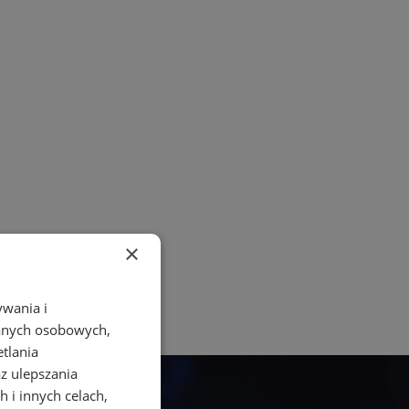
a
×
ywania i
danych osobowych,
etlania
az ulepszania
 i innych celach,