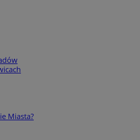
adów
wicach
ie Miasta?