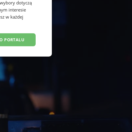
 wybory dotyczą
nym interesie
sz w każdej
DO PORTALU
esklasyfikowane
ane
owanie użytkownika i
j.