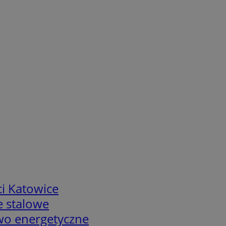
i Katowice
e stalowe
two energetyczne