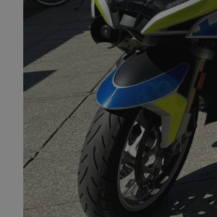
SessID
QeSessID
MvSessID
__cf_bm
VISITOR_PRIVACY_
__cf_bm
CookieScriptConse