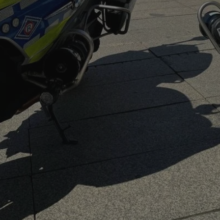
mojekatowice.pl
1 rok
Ten plik cookie przechowuje identy
mojekatowice.pl
1 rok
Ten plik cookie przechowuje identy
mojekatowice.pl
1 rok
Ten plik cookie przechowuje identy
29 minut 56
Ten plik cookie służy do rozróżnia
Cloudflare Inc.
sekund
Jest to korzystne dla strony inte
.temu.com
umożliwia tworzenie ważnych rap
korzystania z jej witryny interneto
METADATA
5 miesięcy 4
Ten plik cookie przechowuje info
YouTube
tygodnie
użytkownika oraz jego preferencj
.youtube.com
prywatności podczas korzystania z
wybory dotyczące polityki prywat
zgody, zapewniając ich przestrzeg
wizytach. Dzięki temu użytkowni
konfigurować swoich preferencji,
i zgodność z regulacjami ochrony
29 minut 53
Ten plik cookie służy do rozróżnia
Cloudflare Inc.
Google Privacy Policy
sekundy
Jest to korzystne dla strony inte
.twitter.com
umożliwia tworzenie ważnych rap
korzystania z jej witryny interneto
nt
4 tygodnie 2 dni
Ten plik cookie jest używany prze
CookieScript
Script.com do zapamiętywania pre
mojekatowice.pl
dotyczących zgody użytkownika na 
to konieczne, aby baner cookie C
działał poprawnie.