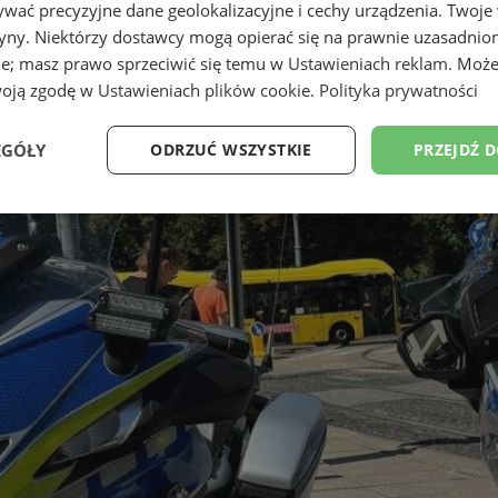
wać precyzyjne dane geolokalizacyjne i cechy urządzenia. Twoje
tryny. Niektórzy dostawcy mogą opierać się na prawnie uzasadnio
ie; masz prawo sprzeciwić się temu w
Ustawieniach reklam
. Może
woją zgodę w
Ustawieniach plików cookie
.
Polityka prywatności
EGÓŁY
ODRZUĆ WSZYSTKIE
PRZEJDŹ 
Wydajność
Targetowanie
Funkcjonalność
Ni
ezbędne
Wydajność
Targetowanie
Funkcjonalność
Niesklasyfikow
ie umożliwiają korzystanie z podstawowych funkcji strony internetowej, takich jak log
Bez niezbędnych plików cookie nie można prawidłowo korzystać ze strony internetowe
Provider
/
Okres
Opis
Domena
przechowywania