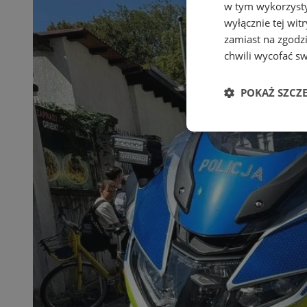
w tym wykorzysty
wyłącznie tej wi
zamiast na zgodz
chwili wycofać s
POKAŻ SZCZ
Niezbędne
Ni
Niezbędne pliki cook
zarządzanie kontem. 
Nazwa