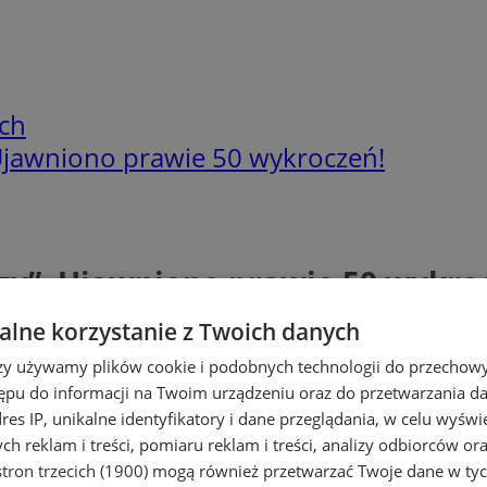
ch
 Ujawniono prawie 50 wykroczeń!
zy”. Ujawniono prawie 50 wykro
lne korzystanie z Twoich danych
rzy używamy plików cookie i podobnych technologii do przechow
ępu do informacji na Twoim urządzeniu oraz do przetwarzania 
dres IP, unikalne identyfikatory i dane przeglądania, w celu wyświ
h reklam i treści, pomiaru reklam i treści, analizy odbiorców or
tron trzecich (1900)
mogą również przetwarzać Twoje dane w tych