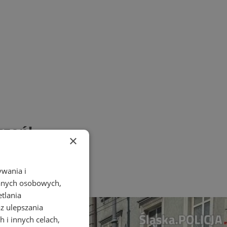
czeń!
×
ywania i
danych osobowych,
etlania
az ulepszania
 i innych celach,