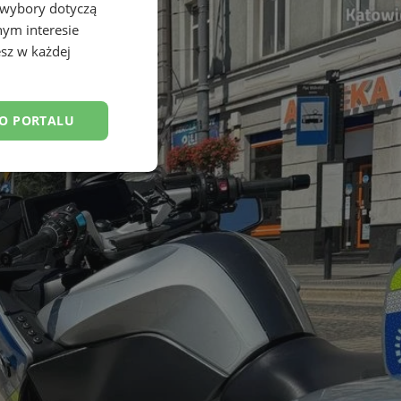
 wybory dotyczą
nym interesie
sz w każdej
DO PORTALU
esklasyfikowane
ane
owanie użytkownika i
j.