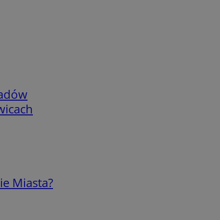
adów
wicach
ie Miasta?