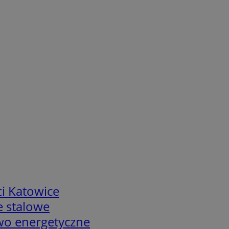
i Katowice
e stalowe
two energetyczne