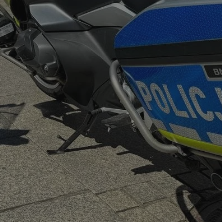
fikator sesji.
fikator sesji.
fikator sesji.
nia ludzi i botów.
rnetowej, ponieważ
ortów na temat
wej.
rmacje o zgodzie
ach dotyczących
 witryny. Rejestruje
ności i ustawień
anie w kolejnych
k nie musi ponownie
 co zwiększa wygodę
 danych.
nia ludzi i botów.
rnetowej, ponieważ
ortów na temat
wej.
z usługę Cookie-
ferencji
pliki cookie. Jest
ookie-Script.com