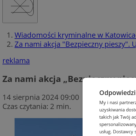
Wiadomości kryminalne w Katowica
Za nami akcja "Bezpieczny pieszy".
reklama
Za nami akcja „Bezpieczny pies
Odpowiedzia
14 sierpnia 2024 09:00
My i nasi partne
Czas czytania: 2 min.
uzyskiwania dost
takich jak Twój a
spersonalizowanyc
usług.
Dostawcy s