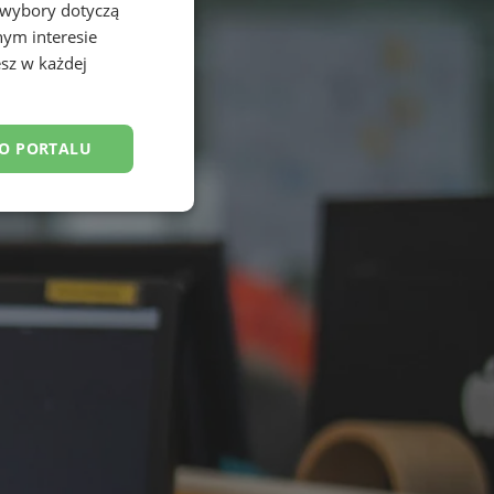
 wybory dotyczą
nym interesie
sz w każdej
DO PORTALU
esklasyfikowane
ane
owanie użytkownika i
j.