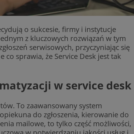
Opis
dują o sukcesie, firmy i instytucje
 i przechowywania
lytics do
iadomień push do
eść i reklamę.
. Jednym z kluczowych rozwiązań w tym
centra reklamowe,
iwości odwiedzin i
w w czasie
głoszeń serwisowych, przyczyniając się
ternetowej. Zbiera
onie internetowej,
co sprawia, że Service Desk jest tak
, którego używamy
towej do
 zaangażowania
ą, pomagając
zować wydajność
przez firmę
tkownika. Można to
matyzacji w service desk
 firmy Microsoft.
aniem Microsoft
ię w wielu różnych
wywania informacji
nie użytkowników.
ów stron w jedną
 który zapewnia
cketów. To zaawansowany system
rakcji
ernetowej w celu
 opiekuna do zgłoszenia, kierowanie do
jonalności strony
be, aby śledzić
enia mailowe, to tylko część możliwości,
w z YouTube
eślić, czy
rmacji o interakcji
uczowa w potwierdzaniu jakości usług i
 starej wersji
o pomaga poprawić