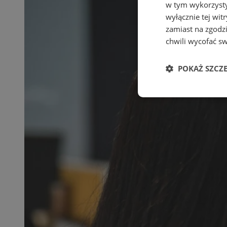
w tym wykorzysty
wyłącznie tej wi
zamiast na zgodz
chwili wycofać s
POKAŻ SZCZ
Niezbędne
Ni
Niezbędne pliki cook
zarządzanie kontem. 
Nazwa