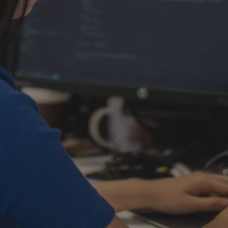
mojekatowice.pl
1 rok
Ten plik cookie przechowuje identy
mojekatowice.pl
1 rok
Ten plik cookie przechowuje identy
mojekatowice.pl
1 rok
Ten plik cookie przechowuje identy
29 minut 56
Ten plik cookie służy do rozróżnia
Cloudflare Inc.
sekund
Jest to korzystne dla strony inte
.temu.com
umożliwia tworzenie ważnych rap
korzystania z jej witryny interneto
METADATA
5 miesięcy 4
Ten plik cookie przechowuje info
YouTube
tygodnie
użytkownika oraz jego preferencj
.youtube.com
prywatności podczas korzystania z
wybory dotyczące polityki prywat
zgody, zapewniając ich przestrzeg
wizytach. Dzięki temu użytkowni
konfigurować swoich preferencji,
i zgodność z regulacjami ochrony
29 minut 53
Ten plik cookie służy do rozróżnia
Cloudflare Inc.
Google Privacy Policy
sekundy
Jest to korzystne dla strony inte
.twitter.com
umożliwia tworzenie ważnych rap
korzystania z jej witryny interneto
nt
4 tygodnie 2 dni
Ten plik cookie jest używany prze
CookieScript
Script.com do zapamiętywania pre
mojekatowice.pl
dotyczących zgody użytkownika na 
to konieczne, aby baner cookie C
działał poprawnie.