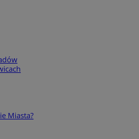
adów
wicach
ie Miasta?