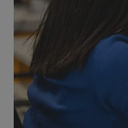
SessID
QeSessID
MvSessID
__cf_bm
VISITOR_PRIVACY_
__cf_bm
CookieScriptConse