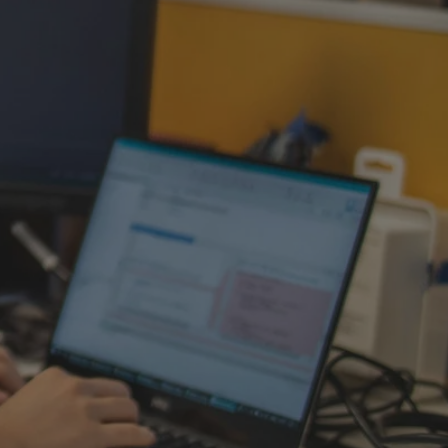
fikator sesji.
fikator sesji.
fikator sesji.
nia ludzi i botów.
rnetowej, ponieważ
ortów na temat
wej.
rmacje o zgodzie
ach dotyczących
 witryny. Rejestruje
ności i ustawień
anie w kolejnych
k nie musi ponownie
 co zwiększa wygodę
 danych.
nia ludzi i botów.
rnetowej, ponieważ
ortów na temat
wej.
z usługę Cookie-
ferencji
pliki cookie. Jest
ookie-Script.com