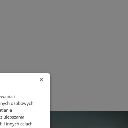
×
ywania i
danych osobowych,
etlania
az ulepszania
 i innych celach,