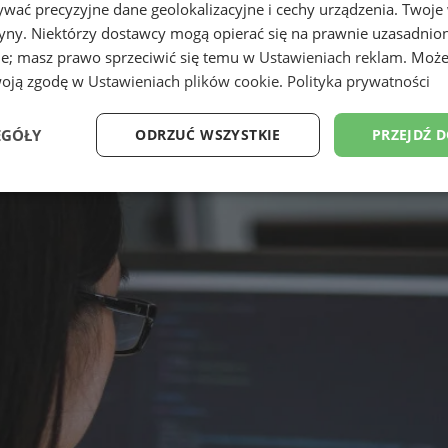
wać precyzyjne dane geolokalizacyjne i cechy urządzenia. Twoje
tryny. Niektórzy dostawcy mogą opierać się na prawnie uzasadnio
ie; masz prawo sprzeciwić się temu w
Ustawieniach reklam
. Może
woją zgodę w
Ustawieniach plików cookie
.
Polityka prywatności
EGÓŁY
ODRZUĆ WSZYSTKIE
PRZEJDŹ 
Wydajność
Targetowanie
Funkcjonalność
Ni
ezbędne
Wydajność
Targetowanie
Funkcjonalność
Niesklasyfikow
ie umożliwiają korzystanie z podstawowych funkcji strony internetowej, takich jak log
Bez niezbędnych plików cookie nie można prawidłowo korzystać ze strony internetowe
Provider
/
Okres
Opis
Domena
przechowywania