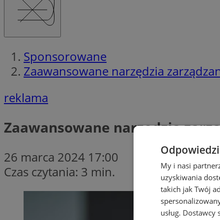
Sponsorowane
Zaawansowane narzędzia zarządzan
reklama
Zaawansowane narzędzia zarz
Odpowiedzia
26 marca 2024 17:00
My i nasi partne
Czas czytania: 3 min.
uzyskiwania dost
takich jak Twój a
spersonalizowanyc
usług.
Dostawcy s