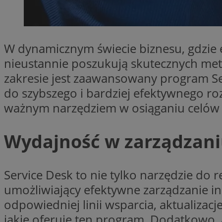
Nazwa
Pro
Nazwa
Nazwa
mlcwc
Do
Nazwa
W dynamicznym świecie biznesu, gdzie e
__Secure-YNID
_ga_QJYQY75XFT
google_push
.bi
bitoIsSecure
nieustannie poszukują skutecznych met
c
zakresie jest zaawansowany program Ser
do szybszego i bardziej efektywnego ro
MR
ważnym narzędziem w osiąganiu celów
__eoi
MUID
Wydajność w zarządzaniu
_clsk
SRM_B
Service Desk to nie tylko narzędzie do
_clck
umożliwiający efektywne zarządzanie in
VISITOR_INFO1_LIV
odpowiedniej linii wsparcia, aktualizac
b
jakie oferuje ten program. Dodatkowo, 