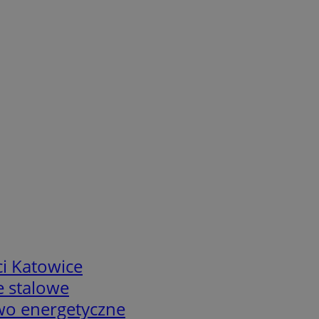
i Katowice
e stalowe
two energetyczne