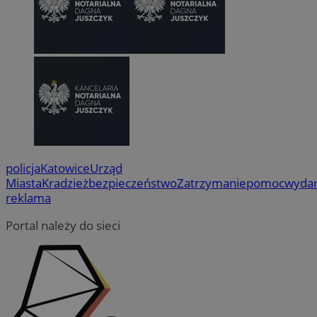
policja
Katowice
Urząd
Miasta
Kradzież
bezpieczeństwo
Zatrzymanie
pomoc
wydar
reklama
Portal należy do sieci