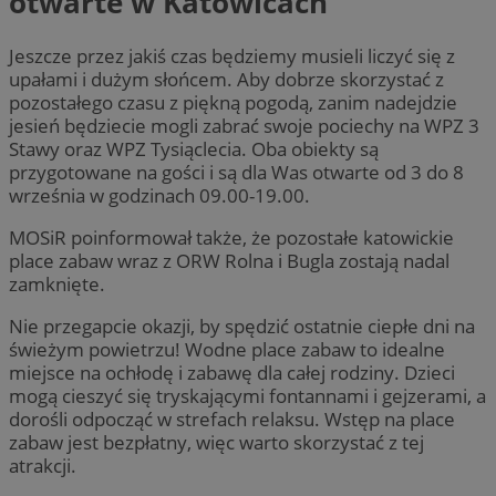
otwarte w Katowicach
Jeszcze przez jakiś czas będziemy musieli liczyć się z
upałami i dużym słońcem. Aby dobrze skorzystać z
pozostałego czasu z piękną pogodą, zanim nadejdzie
jesień będziecie mogli zabrać swoje pociechy na WPZ 3
Stawy oraz WPZ Tysiąclecia. Oba obiekty są
przygotowane na gości i są dla Was otwarte od 3 do 8
września w godzinach 09.00-19.00.
MOSiR poinformował także, że pozostałe katowickie
place zabaw wraz z ORW Rolna i Bugla zostają nadal
zamknięte.
Nie przegapcie okazji, by spędzić ostatnie ciepłe dni na
świeżym powietrzu! Wodne place zabaw to idealne
miejsce na ochłodę i zabawę dla całej rodziny. Dzieci
mogą cieszyć się tryskającymi fontannami i gejzerami, a
dorośli odpocząć w strefach relaksu. Wstęp na place
zabaw jest bezpłatny, więc warto skorzystać z tej
atrakcji.