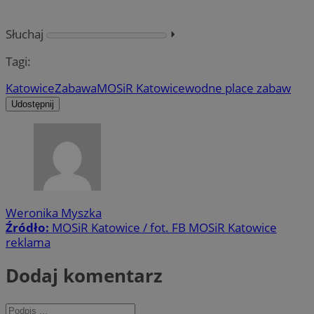
Słuchaj
⏵︎
Tagi:
Katowice
Zabawa
MOSiR Katowice
wodne place zabaw
Udostępnij
Weronika Myszka
Źródło:
MOSiR Katowice / fot. FB MOSiR Katowice
reklama
Dodaj komentarz