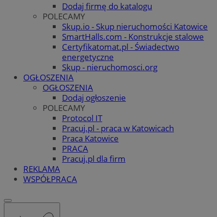
Dodaj firmę do katalogu
POLECAMY
Skup.io - Skup nieruchomości Katowice
SmartHalls.com - Konstrukcje stalowe
Certyfikatomat.pl - Świadectwo
energetyczne
Skup - nieruchomosci.org
OGŁOSZENIA
OGŁOSZENIA
Dodaj ogłoszenie
POLECAMY
Protocol IT
Pracuj.pl - praca w Katowicach
Praca Katowice
PRACA
Pracuj.pl dla firm
REKLAMA
WSPÓŁPRACA