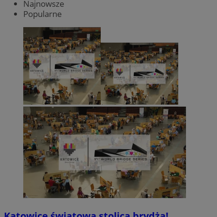
Najnowsze
Popularne
Katowice światową stolicą brydża!