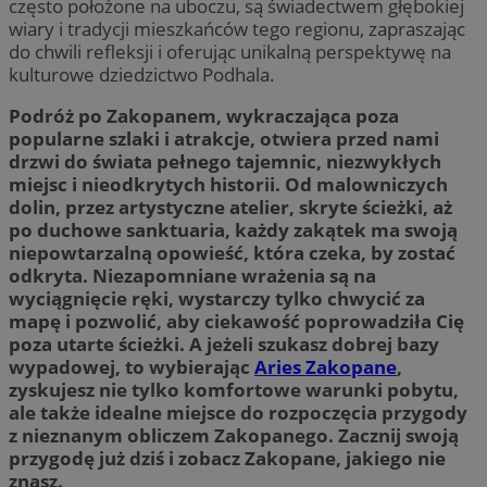
często położone na uboczu, są świadectwem głębokiej
wiary i tradycji mieszkańców tego regionu, zapraszając
do chwili refleksji i oferując unikalną perspektywę na
kulturowe dziedzictwo Podhala.
Podróż po Zakopanem, wykraczająca poza
popularne szlaki i atrakcje, otwiera przed nami
drzwi do świata pełnego tajemnic, niezwykłych
miejsc i nieodkrytych historii. Od malowniczych
dolin, przez artystyczne atelier, skryte ścieżki, aż
po duchowe sanktuaria, każdy zakątek ma swoją
niepowtarzalną opowieść, która czeka, by zostać
odkryta. Niezapomniane wrażenia są na
wyciągnięcie ręki, wystarczy tylko chwycić za
mapę i pozwolić, aby ciekawość poprowadziła Cię
poza utarte ścieżki. A jeżeli szukasz dobrej bazy
wypadowej, to wybierając
Aries Zakopane
,
zyskujesz nie tylko komfortowe warunki pobytu,
ale także idealne miejsce do rozpoczęcia przygody
z nieznanym obliczem Zakopanego. Zacznij swoją
przygodę już dziś i zobacz Zakopane, jakiego nie
znasz.