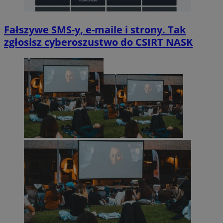
Fałszywe SMS-y, e-maile i strony. Tak
zgłosisz cyberoszustwo do CSIRT NASK