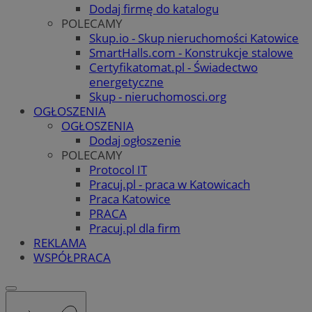
Dodaj firmę do katalogu
POLECAMY
Skup.io - Skup nieruchomości Katowice
SmartHalls.com - Konstrukcje stalowe
Certyfikatomat.pl - Świadectwo
energetyczne
Skup - nieruchomosci.org
OGŁOSZENIA
OGŁOSZENIA
Dodaj ogłoszenie
POLECAMY
Protocol IT
Pracuj.pl - praca w Katowicach
Praca Katowice
PRACA
Pracuj.pl dla firm
REKLAMA
WSPÓŁPRACA