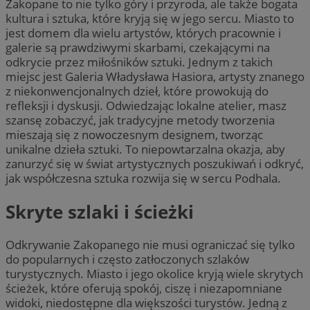
Zakopane to nie tylko góry i przyroda, ale także bogata
kultura i sztuka, które kryją się w jego sercu. Miasto to
jest domem dla wielu artystów, których pracownie i
galerie są prawdziwymi skarbami, czekającymi na
odkrycie przez miłośników sztuki. Jednym z takich
miejsc jest Galeria Władysława Hasiora, artysty znanego
z niekonwencjonalnych dzieł, które prowokują do
refleksji i dyskusji. Odwiedzając lokalne atelier, masz
szansę zobaczyć, jak tradycyjne metody tworzenia
mieszają się z nowoczesnym designem, tworząc
unikalne dzieła sztuki. To niepowtarzalna okazja, aby
zanurzyć się w świat artystycznych poszukiwań i odkryć,
jak współczesna sztuka rozwija się w sercu Podhala.
Skryte szlaki i ścieżki
Odkrywanie Zakopanego nie musi ograniczać się tylko
do popularnych i często zatłoczonych szlaków
turystycznych. Miasto i jego okolice kryją wiele skrytych
ścieżek, które oferują spokój, ciszę i niezapomniane
widoki, niedostępne dla większości turystów. Jedną z