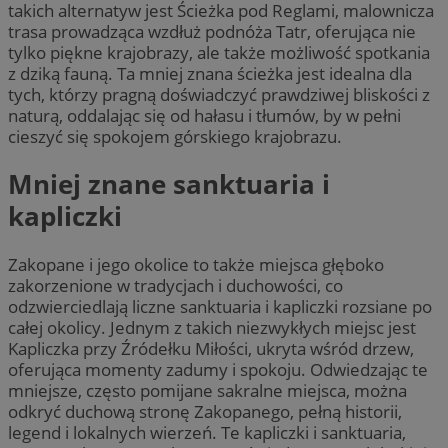
takich alternatyw jest Ścieżka pod Reglami, malownicza
trasa prowadząca wzdłuż podnóża Tatr, oferująca nie
tylko piękne krajobrazy, ale także możliwość spotkania
z dziką fauną. Ta mniej znana ścieżka jest idealna dla
tych, którzy pragną doświadczyć prawdziwej bliskości z
naturą, oddalając się od hałasu i tłumów, by w pełni
cieszyć się spokojem górskiego krajobrazu.
Mniej znane sanktuaria i
kapliczki
Zakopane i jego okolice to także miejsca głęboko
zakorzenione w tradycjach i duchowości, co
odzwierciedlają liczne sanktuaria i kapliczki rozsiane po
całej okolicy. Jednym z takich niezwykłych miejsc jest
Kapliczka przy Źródełku Miłości, ukryta wśród drzew,
oferująca momenty zadumy i spokoju. Odwiedzając te
mniejsze, często pomijane sakralne miejsca, można
odkryć duchową stronę Zakopanego, pełną historii,
legend i lokalnych wierzeń. Te kapliczki i sanktuaria,