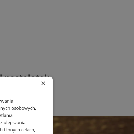
ł nastolatek
×
ywania i
danych osobowych,
etlania
az ulepszania
 i innych celach,