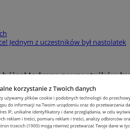
ch
ce! Jednym z uczestników był nastolatek
 bójce! Jednym z uczestników by
lne korzystanie z Twoich danych
rzy używamy plików cookie i podobnych technologii do przechow
ępu do informacji na Twoim urządzeniu oraz do przetwarzania 
dres IP, unikalne identyfikatory i dane przeglądania, w celu wyświ
h reklam i treści, pomiaru reklam i treści, analizy odbiorców or
tron trzecich (1900)
mogą również przetwarzać Twoje dane w tych