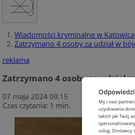
Wiadomości kryminalne w Katowica
Zatrzymano 4 osoby za udział w bój
reklama
Zatrzymano 4 osoby za udział w
Odpowiedzia
07 maja 2024 09:15
My i nasi partne
Czas czytania: 1 min.
uzyskiwania dost
takich jak Twój a
spersonalizowanyc
usług.
Dostawcy s