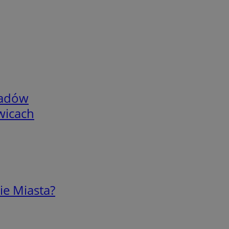
adów
wicach
ie Miasta?