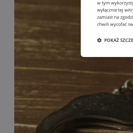
w tym wykorzysty
wyłącznie tej wi
zamiast na zgodz
chwili wycofać s
POKAŻ SZCZ
Niezbędne
Ni
Niezbędne pliki cook
zarządzanie kontem. 
Nazwa