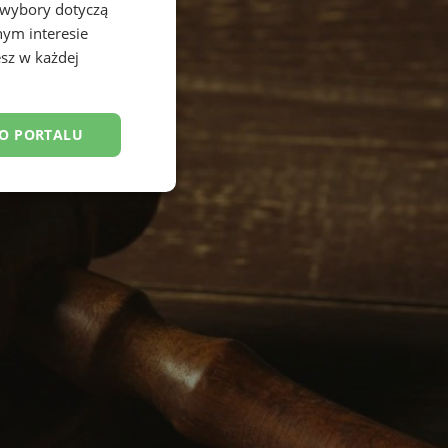
 wybory dotyczą
nym interesie
sz w każdej
DO PORTALU
esklasyfikowane
ane
owanie użytkownika i
j.