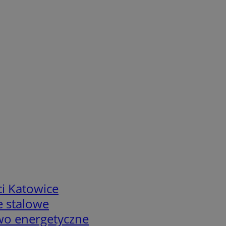
i Katowice
e stalowe
two energetyczne