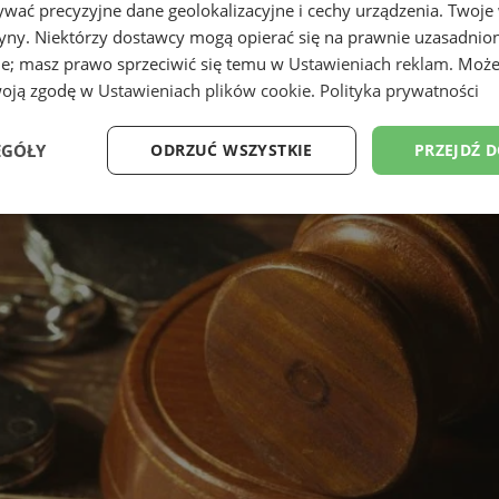
wać precyzyjne dane geolokalizacyjne i cechy urządzenia. Twoje
tryny. Niektórzy dostawcy mogą opierać się na prawnie uzasadnio
ie; masz prawo sprzeciwić się temu w
Ustawieniach reklam
. Może
woją zgodę w
Ustawieniach plików cookie
.
Polityka prywatności
EGÓŁY
ODRZUĆ WSZYSTKIE
PRZEJDŹ 
Wydajność
Targetowanie
Funkcjonalność
Ni
ezbędne
Wydajność
Targetowanie
Funkcjonalność
Niesklasyfikow
ie umożliwiają korzystanie z podstawowych funkcji strony internetowej, takich jak log
Bez niezbędnych plików cookie nie można prawidłowo korzystać ze strony internetowe
Provider
/
Okres
Opis
Domena
przechowywania