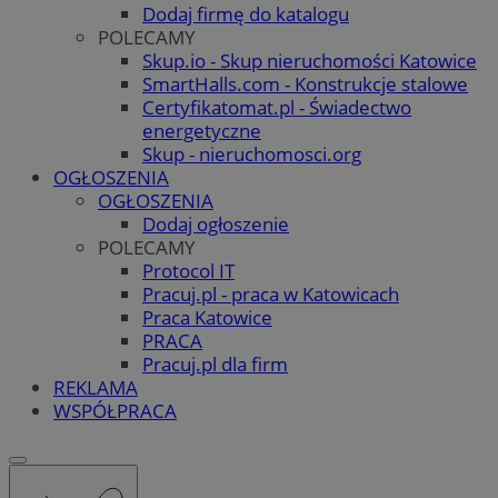
Dodaj firmę do katalogu
POLECAMY
Skup.io - Skup nieruchomości Katowice
SmartHalls.com - Konstrukcje stalowe
Certyfikatomat.pl - Świadectwo
energetyczne
Skup - nieruchomosci.org
OGŁOSZENIA
OGŁOSZENIA
Dodaj ogłoszenie
POLECAMY
Protocol IT
Pracuj.pl - praca w Katowicach
Praca Katowice
PRACA
Pracuj.pl dla firm
REKLAMA
WSPÓŁPRACA