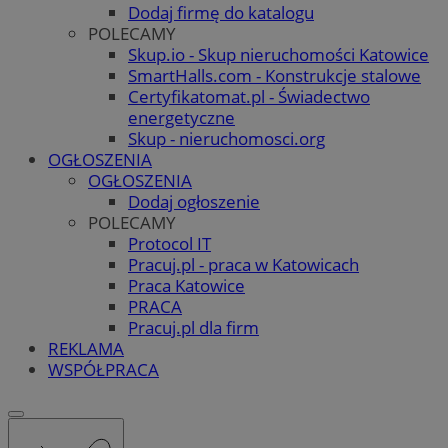
Dodaj firmę do katalogu
POLECAMY
Skup.io - Skup nieruchomości Katowice
SmartHalls.com - Konstrukcje stalowe
Certyfikatomat.pl - Świadectwo
energetyczne
Skup - nieruchomosci.org
OGŁOSZENIA
OGŁOSZENIA
Dodaj ogłoszenie
POLECAMY
Protocol IT
Pracuj.pl - praca w Katowicach
Praca Katowice
PRACA
Pracuj.pl dla firm
REKLAMA
WSPÓŁPRACA