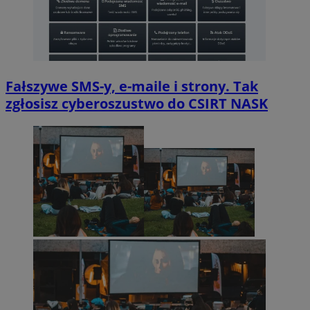
Fałszywe SMS-y, e-maile i strony. Tak
zgłosisz cyberoszustwo do CSIRT NASK