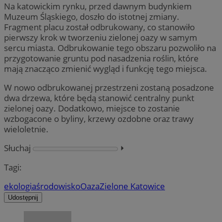
Na katowickim rynku, przed dawnym budynkiem
Muzeum Śląskiego, doszło do istotnej zmiany.
Fragment placu został odbrukowany, co stanowiło
pierwszy krok w tworzeniu zielonej oazy w samym
sercu miasta. Odbrukowanie tego obszaru pozwoliło na
przygotowanie gruntu pod nasadzenia roślin, które
mają znacząco zmienić wygląd i funkcję tego miejsca.
W nowo odbrukowanej przestrzeni zostaną posadzone
dwa drzewa, które będą stanowić centralny punkt
zielonej oazy. Dodatkowo, miejsce to zostanie
wzbogacone o byliny, krzewy ozdobne oraz trawy
wieloletnie.
Słuchaj
⏵︎
Tagi:
ekologia
środowisko
Oaza
Zielone Katowice
Udostępnij