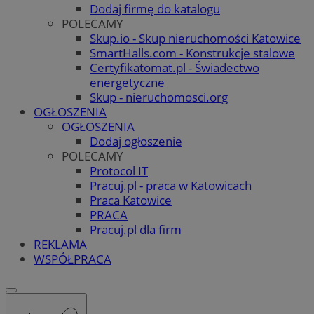
Dodaj firmę do katalogu
POLECAMY
Skup.io - Skup nieruchomości Katowice
SmartHalls.com - Konstrukcje stalowe
Certyfikatomat.pl - Świadectwo
energetyczne
Skup - nieruchomosci.org
OGŁOSZENIA
OGŁOSZENIA
Dodaj ogłoszenie
POLECAMY
Protocol IT
Pracuj.pl - praca w Katowicach
Praca Katowice
PRACA
Pracuj.pl dla firm
REKLAMA
WSPÓŁPRACA