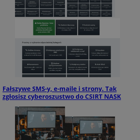
Fałszywe SMS-y, e-maile i strony. Tak
zgłosisz cyberoszustwo do CSIRT NASK