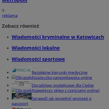
9
reklama
Zobacz również
Wiadomości kryminalne w Katowicach
Wiadomości lokalne
Wiadomości sportowe
Bezpłatne kierunki medyczne
Książeczka sanepidowska online
Doradztwo podatkowe dla Ciebie
Największy sklep z częściami online!
Sprawdź jak wypełnić wniosek o
paszport