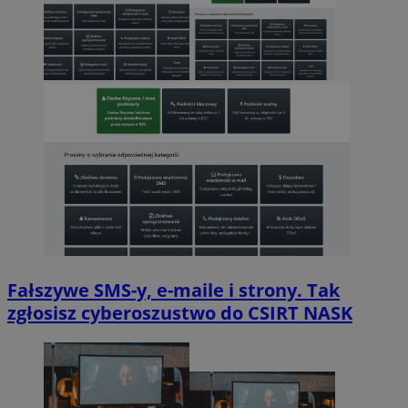
Fałszywe SMS-y, e-maile i strony. Tak
zgłosisz cyberoszustwo do CSIRT NASK