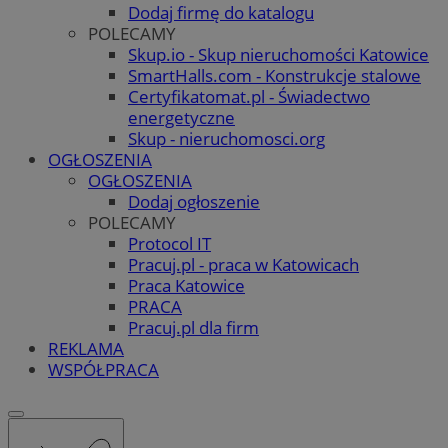
Dodaj firmę do katalogu
POLECAMY
Skup.io - Skup nieruchomości Katowice
SmartHalls.com - Konstrukcje stalowe
Certyfikatomat.pl - Świadectwo
energetyczne
Skup - nieruchomosci.org
OGŁOSZENIA
OGŁOSZENIA
Dodaj ogłoszenie
POLECAMY
Protocol IT
Pracuj.pl - praca w Katowicach
Praca Katowice
PRACA
Pracuj.pl dla firm
REKLAMA
WSPÓŁPRACA