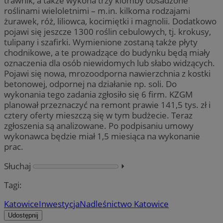
trawnik, a także wykona trzy klomby obsadzone
roślinami wieloletnimi – m.in. kilkoma rodzajami
żurawek, róż, liliowca, kocimiętki i magnolii. Dodatkowo
pojawi się jeszcze 1300 roślin cebulowych, tj. krokusy,
tulipany i szafirki. Wymienione zostaną także płyty
chodnikowe, a te prowadzące do budynku będą miały
oznaczenia dla osób niewidomych lub słabo widzących.
Pojawi się nowa, mrozoodporna nawierzchnia z kostki
betonowej, odpornej na działanie np. soli. Do
wykonania tego zadania zgłosiło się 6 firm. KZGM
planował przeznaczyć na remont prawie 141,5 tys. zł i
cztery oferty mieszczą się w tym budżecie. Teraz
zgłoszenia są analizowane. Po podpisaniu umowy
wykonawca będzie miał 1,5 miesiąca na wykonanie
prac.
Słuchaj
⏵︎
Tagi:
Katowice
Inwestycja
Nadleśnictwo Katowice
Udostępnij