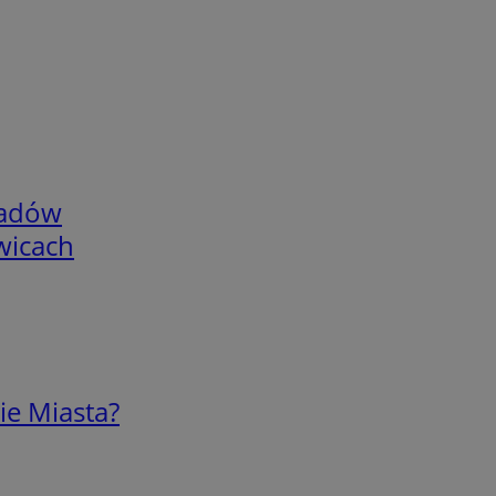
adów
wicach
ie Miasta?