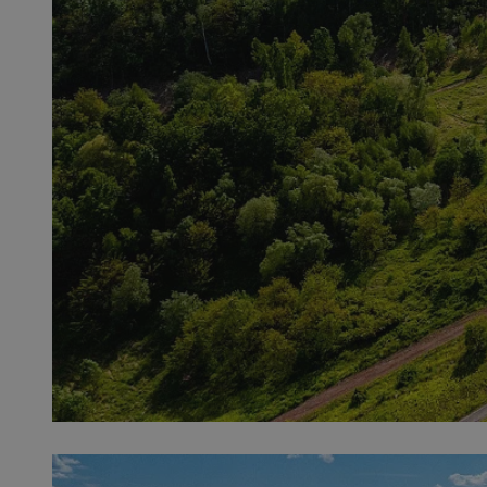
SessID
QeSessID
MvSessID
__cf_bm
VISITOR_PRIVACY_
__cf_bm
CookieScriptConse