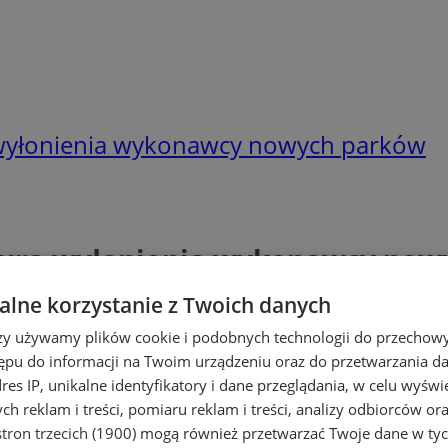
a wyłonienia wykonawcy nowych parków
edura wyłonienia wykonawcy no
lne korzystanie z Twoich danych
rzy używamy plików cookie i podobnych technologii do przechow
ępu do informacji na Twoim urządzeniu oraz do przetwarzania 
dres IP, unikalne identyfikatory i dane przeglądania, w celu wyświ
h reklam i treści, pomiaru reklam i treści, analizy odbiorców or
tron trzecich (1900)
mogą również przetwarzać Twoje dane w tych