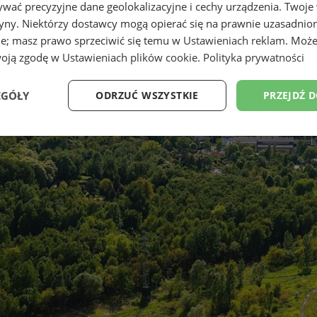
wać precyzyjne dane geolokalizacyjne i cechy urządzenia. Twoje
tryny. Niektórzy dostawcy mogą opierać się na prawnie uzasadnio
ie; masz prawo sprzeciwić się temu w
Ustawieniach reklam
. Może
woją zgodę w
Ustawieniach plików cookie
.
Polityka prywatności
EGÓŁY
ODRZUĆ WSZYSTKIE
PRZEJDŹ 
Wydajność
Targetowanie
Funkcjonalność
Ni
ezbędne
Wydajność
Targetowanie
Funkcjonalność
Niesklasyfikow
ie umożliwiają korzystanie z podstawowych funkcji strony internetowej, takich jak log
Bez niezbędnych plików cookie nie można prawidłowo korzystać ze strony internetowe
Provider
/
Okres
Opis
Domena
przechowywania