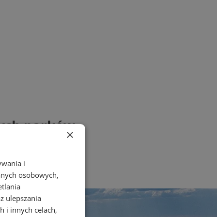
wych parków
×
ywania i
danych osobowych,
etlania
az ulepszania
 i innych celach,