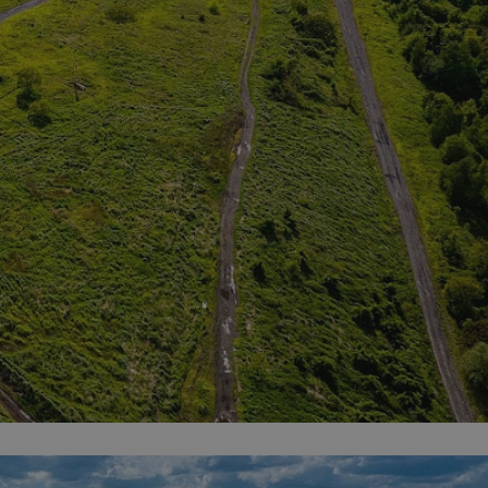
fikator sesji.
fikator sesji.
fikator sesji.
nia ludzi i botów.
rnetowej, ponieważ
ortów na temat
wej.
rmacje o zgodzie
ach dotyczących
 witryny. Rejestruje
ności i ustawień
anie w kolejnych
k nie musi ponownie
 co zwiększa wygodę
 danych.
nia ludzi i botów.
rnetowej, ponieważ
ortów na temat
wej.
z usługę Cookie-
ferencji
pliki cookie. Jest
ookie-Script.com