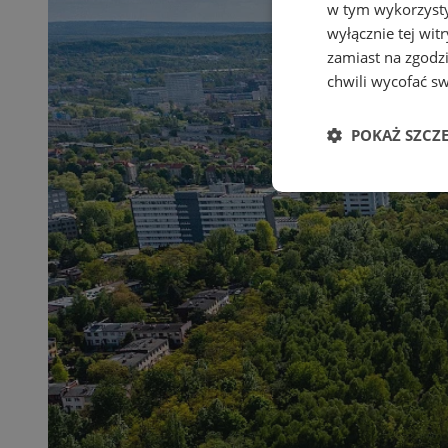
w tym wykorzysty
wyłącznie tej wi
zamiast na zgodz
chwili wycofać s
POKAŻ SZCZ
Niezbędne
Ni
Niezbędne pliki cook
zarządzanie kontem. 
Nazwa