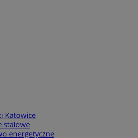
i Katowice
e stalowe
two energetyczne