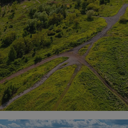
mojekatowice.pl
1 rok
Ten plik cookie przechowuje identy
mojekatowice.pl
1 rok
Ten plik cookie przechowuje identy
mojekatowice.pl
1 rok
Ten plik cookie przechowuje identy
29 minut 56
Ten plik cookie służy do rozróżnia
Cloudflare Inc.
sekund
Jest to korzystne dla strony inte
.temu.com
umożliwia tworzenie ważnych rap
korzystania z jej witryny interneto
METADATA
5 miesięcy 4
Ten plik cookie przechowuje info
YouTube
tygodnie
użytkownika oraz jego preferencj
.youtube.com
prywatności podczas korzystania z
wybory dotyczące polityki prywat
zgody, zapewniając ich przestrzeg
wizytach. Dzięki temu użytkowni
konfigurować swoich preferencji,
i zgodność z regulacjami ochrony
29 minut 53
Ten plik cookie służy do rozróżnia
Cloudflare Inc.
Google Privacy Policy
sekundy
Jest to korzystne dla strony inte
.twitter.com
umożliwia tworzenie ważnych rap
korzystania z jej witryny interneto
nt
4 tygodnie 2 dni
Ten plik cookie jest używany prze
CookieScript
Script.com do zapamiętywania pre
mojekatowice.pl
dotyczących zgody użytkownika na 
to konieczne, aby baner cookie C
działał poprawnie.