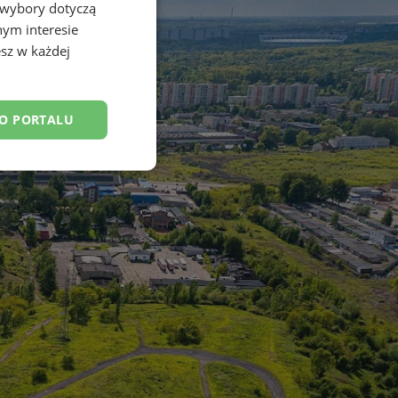
 wybory dotyczą
nym interesie
sz w każdej
DO PORTALU
esklasyfikowane
ane
owanie użytkownika i
j.