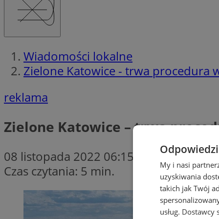
Wiadomości lokalne
Zielone Katowice - trwa procedur
reklama
Zielone Katowice – trwa proc
Odpowiedzia
08 listopada 2022 06:15
My i nasi partne
Czas czytania: 5 min.
uzyskiwania dost
takich jak Twój a
spersonalizowanyc
usług.
Dostawcy s