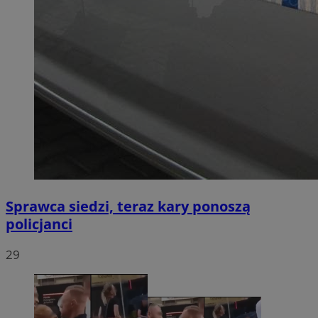
Sprawca siedzi, teraz kary ponoszą
policjanci
29