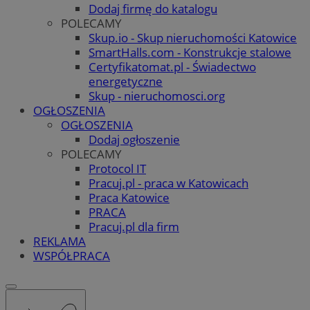
Dodaj firmę do katalogu
POLECAMY
Skup.io - Skup nieruchomości Katowice
SmartHalls.com - Konstrukcje stalowe
Certyfikatomat.pl - Świadectwo
energetyczne
Skup - nieruchomosci.org
OGŁOSZENIA
OGŁOSZENIA
Dodaj ogłoszenie
POLECAMY
Protocol IT
Pracuj.pl - praca w Katowicach
Praca Katowice
PRACA
Pracuj.pl dla firm
REKLAMA
WSPÓŁPRACA