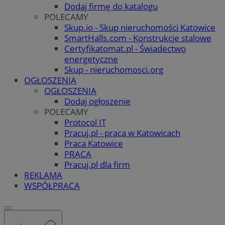
Dodaj firmę do katalogu
POLECAMY
Skup.io - Skup nieruchomości Katowice
SmartHalls.com - Konstrukcje stalowe
Certyfikatomat.pl - Świadectwo
energetyczne
Skup - nieruchomosci.org
OGŁOSZENIA
OGŁOSZENIA
Dodaj ogłoszenie
POLECAMY
Protocol IT
Pracuj.pl - praca w Katowicach
Praca Katowice
PRACA
Pracuj.pl dla firm
REKLAMA
WSPÓŁPRACA