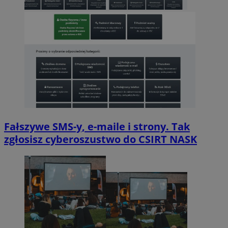
Fałszywe SMS-y, e-maile i strony. Tak
zgłosisz cyberoszustwo do CSIRT NASK