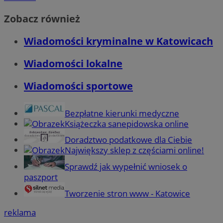
Zobacz również
Wiadomości kryminalne w Katowicach
Wiadomości lokalne
Wiadomości sportowe
Bezpłatne kierunki medyczne
Książeczka sanepidowska online
Doradztwo podatkowe dla Ciebie
Największy sklep z częściami online!
Sprawdź jak wypełnić wniosek o
paszport
Tworzenie stron www - Katowice
reklama