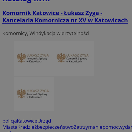
Komornik Katowice - Łukasz Zyga -
Kancelaria Komornicza nr XV w Katowicach
Komornicy, Windykacja wierzytelności
policja
Katowice
Urząd
Miasta
Kradzież
bezpieczeństwo
Zatrzymanie
pomoc
wydar