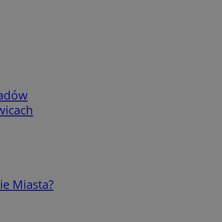
adów
wicach
ie Miasta?