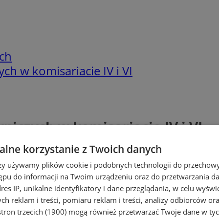
ch
h w komisariacie IV i VI
iczych w komisariacie IV i VI
lne korzystanie z Twoich danych
rzy używamy plików cookie i podobnych technologii do przechow
ępu do informacji na Twoim urządzeniu oraz do przetwarzania 
dres IP, unikalne identyfikatory i dane przeglądania, w celu wyświ
h reklam i treści, pomiaru reklam i treści, analizy odbiorców or
tron trzecich (1900)
mogą również przetwarzać Twoje dane w tych