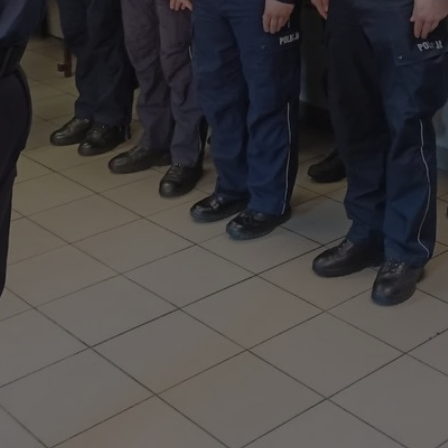
mojekatowice.pl
1 rok
Ten plik cookie przechowuje identy
mojekatowice.pl
1 rok
Ten plik cookie przechowuje identy
mojekatowice.pl
1 rok
Ten plik cookie przechowuje identy
29 minut 56
Ten plik cookie służy do rozróżnia
Cloudflare Inc.
sekund
Jest to korzystne dla strony inte
.temu.com
umożliwia tworzenie ważnych rap
korzystania z jej witryny interneto
METADATA
5 miesięcy 4
Ten plik cookie przechowuje info
YouTube
tygodnie
użytkownika oraz jego preferencj
.youtube.com
prywatności podczas korzystania z
wybory dotyczące polityki prywat
zgody, zapewniając ich przestrzeg
wizytach. Dzięki temu użytkowni
konfigurować swoich preferencji,
i zgodność z regulacjami ochrony
29 minut 53
Ten plik cookie służy do rozróżnia
Cloudflare Inc.
Google Privacy Policy
sekundy
Jest to korzystne dla strony inte
.twitter.com
umożliwia tworzenie ważnych rap
korzystania z jej witryny interneto
nt
4 tygodnie 2 dni
Ten plik cookie jest używany prze
CookieScript
Script.com do zapamiętywania pre
mojekatowice.pl
dotyczących zgody użytkownika na 
to konieczne, aby baner cookie C
działał poprawnie.