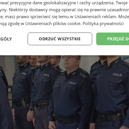
wać precyzyjne dane geolokalizacyjne i cechy urządzenia. Twoje
tryny. Niektórzy dostawcy mogą opierać się na prawnie uzasadnio
ie; masz prawo sprzeciwić się temu w
Ustawieniach reklam
. Może
woją zgodę w
Ustawieniach plików cookie
.
Polityka prywatności
EGÓŁY
ODRZUĆ WSZYSTKIE
PRZEJDŹ 
Wydajność
Targetowanie
Funkcjonalność
Ni
ezbędne
Wydajność
Targetowanie
Funkcjonalność
Niesklasyfikow
ie umożliwiają korzystanie z podstawowych funkcji strony internetowej, takich jak log
Bez niezbędnych plików cookie nie można prawidłowo korzystać ze strony internetowe
Provider
/
Okres
Opis
Domena
przechowywania