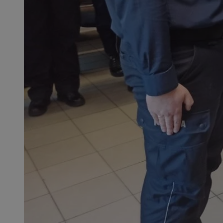
SessID
QeSessID
MvSessID
__cf_bm
VISITOR_PRIVACY_
__cf_bm
CookieScriptConse