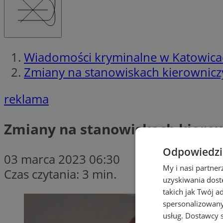
Wiadomości kryminalne w Katowica
Zmiany na stanowiskach kierowniczyc
reklama
Zmiany na stanowiskach kierown
Odpowiedzia
03 marca 2023 06:30
My i nasi partne
Czas czytania: 3 min.
uzyskiwania dost
takich jak Twój a
spersonalizowanyc
usług.
Dostawcy s