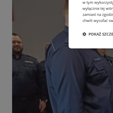
w tym wykorzysty
wyłącznie tej wi
zamiast na zgodz
chwili wycofać s
POKAŻ SZCZ
Niezbędne
Ni
Niezbędne pliki cook
zarządzanie kontem. 
Nazwa