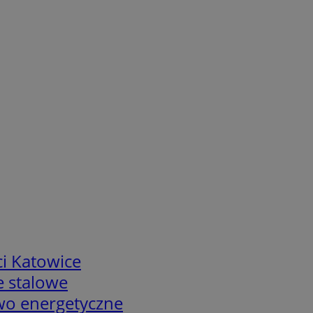
i Katowice
e stalowe
two energetyczne