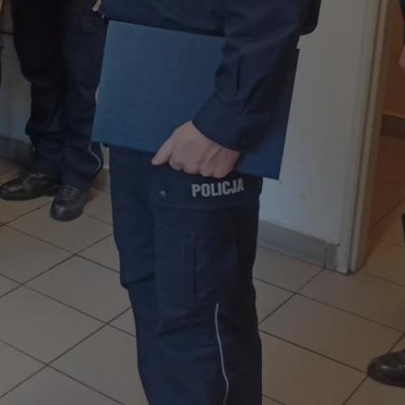
fikator sesji.
fikator sesji.
fikator sesji.
nia ludzi i botów.
rnetowej, ponieważ
ortów na temat
wej.
rmacje o zgodzie
ach dotyczących
 witryny. Rejestruje
ności i ustawień
anie w kolejnych
k nie musi ponownie
 co zwiększa wygodę
 danych.
nia ludzi i botów.
rnetowej, ponieważ
ortów na temat
wej.
z usługę Cookie-
ferencji
pliki cookie. Jest
ookie-Script.com