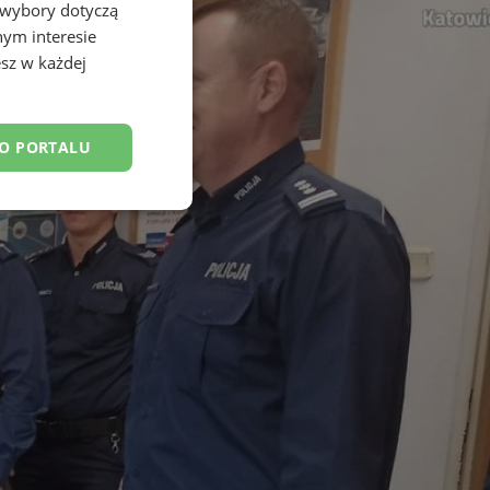
 wybory dotyczą
nym interesie
sz w każdej
DO PORTALU
esklasyfikowane
ane
owanie użytkownika i
j.