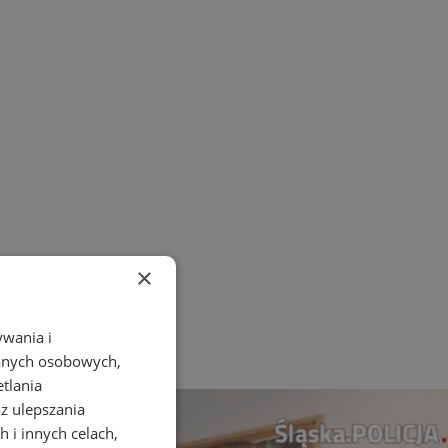
×
ywania i
danych osobowych,
etlania
az ulepszania
 i innych celach,