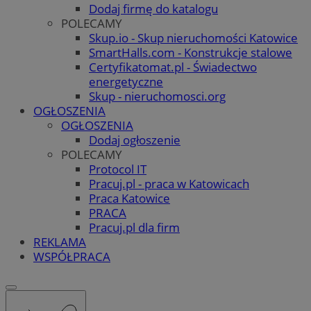
Dodaj firmę do katalogu
POLECAMY
Skup.io - Skup nieruchomości Katowice
SmartHalls.com - Konstrukcje stalowe
Certyfikatomat.pl - Świadectwo
energetyczne
Skup - nieruchomosci.org
OGŁOSZENIA
OGŁOSZENIA
Dodaj ogłoszenie
POLECAMY
Protocol IT
Pracuj.pl - praca w Katowicach
Praca Katowice
PRACA
Pracuj.pl dla firm
REKLAMA
WSPÓŁPRACA