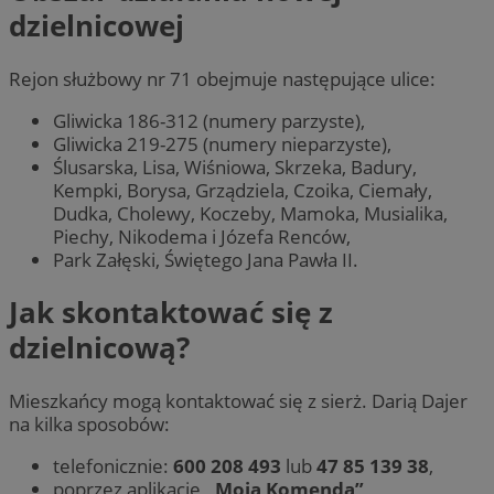
dzielnicowej
Rejon służbowy nr 71 obejmuje następujące ulice:
Gliwicka 186-312 (numery parzyste),
Gliwicka 219-275 (numery nieparzyste),
Ślusarska, Lisa, Wiśniowa, Skrzeka, Badury,
Kempki, Borysa, Grządziela, Czoika, Ciemały,
Dudka, Cholewy, Koczeby, Mamoka, Musialika,
Piechy, Nikodema i Józefa Renców,
Park Załęski, Świętego Jana Pawła II.
Jak skontaktować się z
dzielnicową?
Mieszkańcy mogą kontaktować się z sierż. Darią Dajer
na kilka sposobów:
telefonicznie:
600 208 493
lub
47 85 139 38
,
poprzez aplikację
„Moja Komenda”
,