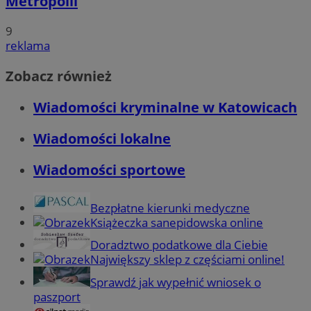
Metropolii
9
reklama
Zobacz również
Wiadomości kryminalne w Katowicach
Wiadomości lokalne
Wiadomości sportowe
Bezpłatne kierunki medyczne
Książeczka sanepidowska online
Doradztwo podatkowe dla Ciebie
Największy sklep z częściami online!
Sprawdź jak wypełnić wniosek o
paszport