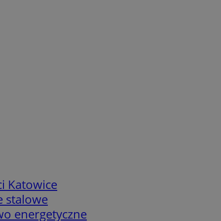
i Katowice
e stalowe
two energetyczne