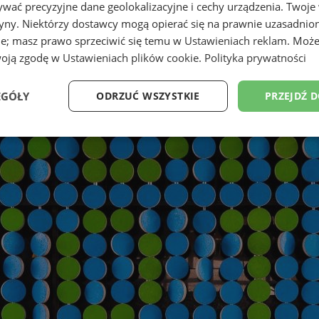
wać precyzyjne dane geolokalizacyjne i cechy urządzenia. Twoje
tryny. Niektórzy dostawcy mogą opierać się na prawnie uzasadnio
ie; masz prawo sprzeciwić się temu w
Ustawieniach reklam
. Może
woją zgodę w
Ustawieniach plików cookie
.
Polityka prywatności
EGÓŁY
ODRZUĆ WSZYSTKIE
PRZEJDŹ 
Wydajność
Targetowanie
Funkcjonalność
Ni
ezbędne
Wydajność
Targetowanie
Funkcjonalność
Niesklasyfikow
ie umożliwiają korzystanie z podstawowych funkcji strony internetowej, takich jak log
Bez niezbędnych plików cookie nie można prawidłowo korzystać ze strony internetowe
Provider
/
Okres
Opis
Domena
przechowywania