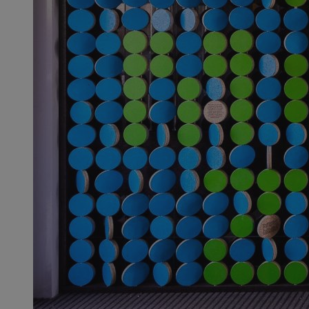
SessID
QeSessID
MvSessID
__cf_bm
VISITOR_PRIVACY_
__cf_bm
CookieScriptConse