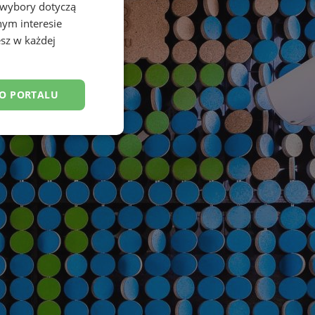
 wybory dotyczą
nym interesie
sz w każdej
DO PORTALU
esklasyfikowane
ane
owanie użytkownika i
j.