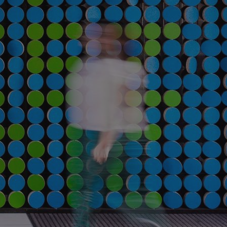
fikator sesji.
fikator sesji.
fikator sesji.
nia ludzi i botów.
rnetowej, ponieważ
ortów na temat
wej.
rmacje o zgodzie
ach dotyczących
 witryny. Rejestruje
ności i ustawień
anie w kolejnych
k nie musi ponownie
 co zwiększa wygodę
 danych.
nia ludzi i botów.
rnetowej, ponieważ
ortów na temat
wej.
z usługę Cookie-
ferencji
pliki cookie. Jest
ookie-Script.com