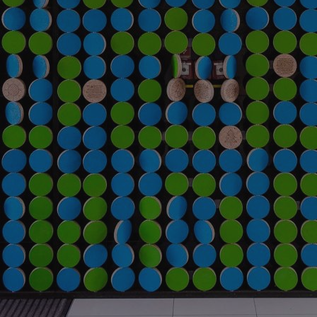
mojekatowice.pl
1 rok
Ten plik cookie przechowuje identy
mojekatowice.pl
1 rok
Ten plik cookie przechowuje identy
mojekatowice.pl
1 rok
Ten plik cookie przechowuje identy
29 minut 56
Ten plik cookie służy do rozróżnia
Cloudflare Inc.
sekund
Jest to korzystne dla strony inte
.temu.com
umożliwia tworzenie ważnych rap
korzystania z jej witryny interneto
METADATA
5 miesięcy 4
Ten plik cookie przechowuje info
YouTube
tygodnie
użytkownika oraz jego preferencj
.youtube.com
prywatności podczas korzystania z
wybory dotyczące polityki prywat
zgody, zapewniając ich przestrzeg
wizytach. Dzięki temu użytkowni
konfigurować swoich preferencji,
i zgodność z regulacjami ochrony
29 minut 53
Ten plik cookie służy do rozróżnia
Cloudflare Inc.
Google Privacy Policy
sekundy
Jest to korzystne dla strony inte
.twitter.com
umożliwia tworzenie ważnych rap
korzystania z jej witryny interneto
nt
4 tygodnie 2 dni
Ten plik cookie jest używany prze
CookieScript
Script.com do zapamiętywania pre
mojekatowice.pl
dotyczących zgody użytkownika na 
to konieczne, aby baner cookie C
działał poprawnie.