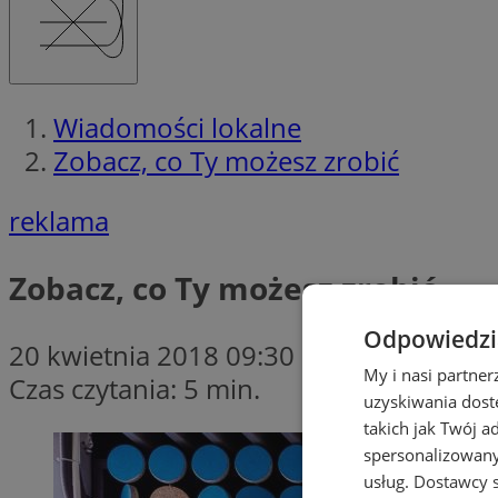
Wiadomości lokalne
Zobacz, co Ty możesz zrobić
reklama
Zobacz, co Ty możesz zrobić
Odpowiedzia
20 kwietnia 2018 09:30
My i nasi partne
Czas czytania: 5 min.
uzyskiwania dost
takich jak Twój a
spersonalizowanyc
usług.
Dostawcy s