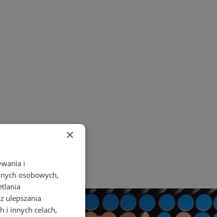
×
ywania i
danych osobowych,
etlania
az ulepszania
 i innych celach,