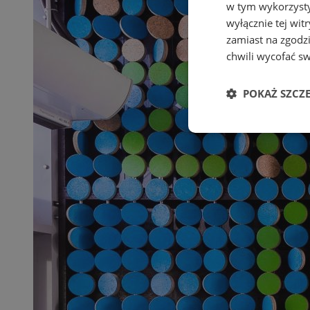
w tym wykorzysty
wyłącznie tej wi
zamiast na zgodz
chwili wycofać s
POKAŻ SZCZ
Niezbędne
Ni
Niezbędne pliki cook
zarządzanie kontem. 
Nazwa