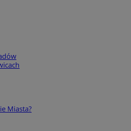
adów
wicach
ie Miasta?