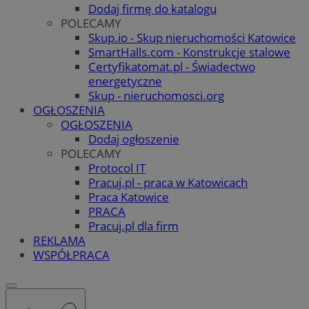
Dodaj firmę do katalogu
POLECAMY
Skup.io - Skup nieruchomości Katowice
SmartHalls.com - Konstrukcje stalowe
Certyfikatomat.pl - Świadectwo
energetyczne
Skup - nieruchomosci.org
OGŁOSZENIA
OGŁOSZENIA
Dodaj ogłoszenie
POLECAMY
Protocol IT
Pracuj.pl - praca w Katowicach
Praca Katowice
PRACA
Pracuj.pl dla firm
REKLAMA
WSPÓŁPRACA