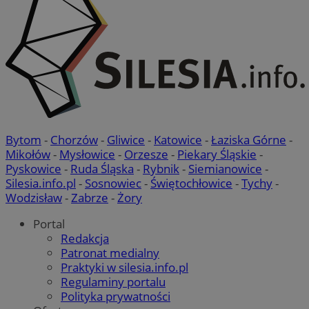
Bytom
-
Chorzów
-
Gliwice
-
Katowice
-
Łaziska Górne
-
Mikołów
-
Mysłowice
-
Orzesze
-
Piekary Śląskie
-
Pyskowice
-
Ruda Śląska
-
Rybnik
-
Siemianowice
-
Silesia.info.pl
-
Sosnowiec
-
Świętochłowice
-
Tychy
-
Wodzisław
-
Zabrze
-
Żory
Portal
Redakcja
Patronat medialny
Praktyki w silesia.info.pl
Regulaminy portalu
Polityka prywatności