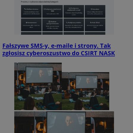
Fałszywe SMS-y, e-maile i strony. Tak
zgłosisz cyberoszustwo do CSIRT NASK