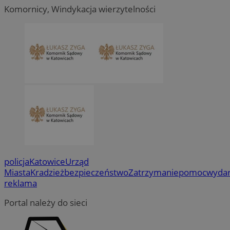
Komornicy, Windykacja wierzytelności
policja
Katowice
Urząd
Miasta
Kradzież
bezpieczeństwo
Zatrzymanie
pomoc
wydar
reklama
Portal należy do sieci