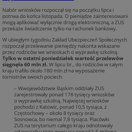
Nabór wniosków rozpoczął się na początku lipca i
potrwa do końca listopada. O pieniądze zainteresowani
mogą aplikować wyłącznie drogą elektroniczną, a ZUS
przekaże świadczenie tylko na rachunek bankowy.
W ubiegłym tygodniu Zakład Ubezpieczeń Społecznych
rozpoczął przelewanie pieniędzy nakonta wskazane
przez rodziców we wnioskach o wyprawkę szkolną.
Tylko w ostatni poniedziałek wartość przelewów
sięgnęła 60 mln zł.
W lipcu br., do rodziców w całym
kraju trafiło około 180 mln zł na wyposażenie
tornistrów swoich pociech.
– Wwojewództwie śląskim oddziały ZUS
zarejestrowały ponad 178 tysięcy wniosków
o wyprawkę szkolną. Najwięcej wniosków
pochodzi z Katowic, ponad 10,5 tysiąca, z
Częstochowy – około 8 tysięcy oraz
Sosnowca, bo niemal 7,8 tysiąca. Placówki
ZUS na terytorium całego kraju odnotowały
od początku tego miesiąca ponad 1,5 miliona