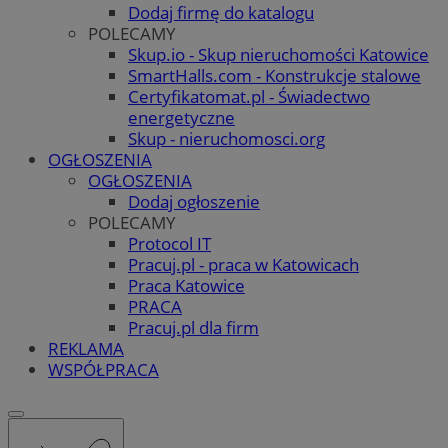
Dodaj firmę do katalogu
POLECAMY
Skup.io - Skup nieruchomości Katowice
SmartHalls.com - Konstrukcje stalowe
Certyfikatomat.pl - Świadectwo
energetyczne
Skup - nieruchomosci.org
OGŁOSZENIA
OGŁOSZENIA
Dodaj ogłoszenie
POLECAMY
Protocol IT
Pracuj.pl - praca w Katowicach
Praca Katowice
PRACA
Pracuj.pl dla firm
REKLAMA
WSPÓŁPRACA