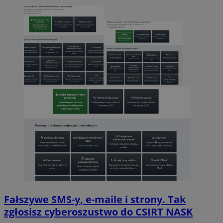
Fałszywe SMS-y, e-maile i strony. Tak
zgłosisz cyberoszustwo do CSIRT NASK