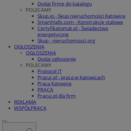
Dodaj firmę do katalogu
POLECAMY
Skup.io - Skup nieruchomości Katowice
SmartHalls.com - Konstrukcje stalowe
Certyfikatomat.pl - Świadectwo
energetyczne
Skup - nieruchomosci.org
OGŁOSZENIA
OGŁOSZENIA
Dodaj ogłoszenie
POLECAMY
Protocol IT
Pracuj.pl - praca w Katowicach
Praca Katowice
PRACA
Pracuj.pl dla firm
REKLAMA
WSPÓŁPRACA