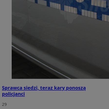
Sprawca siedzi, teraz kary ponoszą
policjanci
29