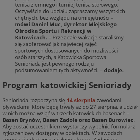
tenisa ziemnego i turniej tenisa stołowego.
Oczywiście do udziału zapraszamy wszystkich
chętnych, bez względu na umiejętności –
mówi Daniel Muc, dyrektor Miejskiego
Ośrodka Sportu i Rekreacji w
Katowicach.
– Przez całe wakacje staraliśmy
się zaoferować jak najwięcej zajęć
sportowych dostosowanych do możliwości
osób starszych, a Katowicka Sportowa
Senioriada jest pewnego rodzaju
podsumowaniem tych aktywności. –
dodaje.
Program katowickiej Senioriady
Senioriada rozpoczyna się
14 sierpnia
zawodami
pływackimi, które będą trwały aż do 27 sierpnia, a udział
w nich można wziąć w trzech katowickich basenach –
Basen Brynów, Basen Zadole oraz Basen Burowiec
.
Aby zostać uczestnikiem wystarczy wypełnić formularz
zgłoszeniowy dostępny w obiektach. W zawodach
sumują się dystanse z całego okresu. Zadaniem