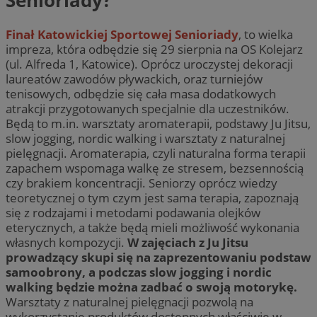
Senioriady?
Finał Katowickiej Sportowej Senioriady
, to wielka
impreza, która odbędzie się 29 sierpnia na OS Kolejarz
(ul. Alfreda 1, Katowice). Oprócz uroczystej dekoracji
laureatów zawodów pływackich, oraz turniejów
tenisowych, odbędzie się cała masa dodatkowych
atrakcji przygotowanych specjalnie dla uczestników.
Będą to m.in. warsztaty aromaterapii, podstawy Ju Jitsu,
slow jogging, nordic walking i warsztaty z naturalnej
pielęgnacji. Aromaterapia, czyli naturalna forma terapii
zapachem wspomaga walkę ze stresem, bezsennością
czy brakiem koncentracji. Seniorzy oprócz wiedzy
teoretycznej o tym czym jest sama terapia, zapoznają
się z rodzajami i metodami podawania olejków
eterycznych, a także będą mieli możliwość wykonania
własnych kompozycji.
W zajęciach z Ju Jitsu
prowadzący skupi się na zaprezentowaniu podstaw
samoobrony, a podczas slow jogging i nordic
walking będzie można zadbać o swoją motorykę.
Warsztaty z naturalnej pielęgnacji pozwolą na
wykorzystanie produktów dostępnych właściwie w