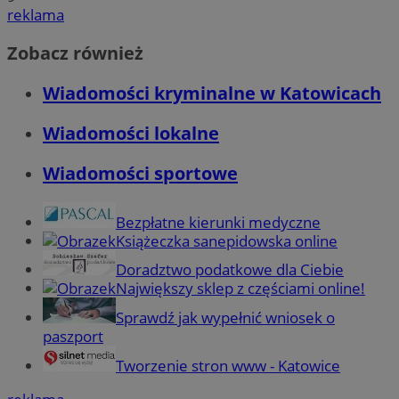
reklama
Zobacz również
Wiadomości kryminalne w Katowicach
Wiadomości lokalne
Wiadomości sportowe
Bezpłatne kierunki medyczne
Książeczka sanepidowska online
Doradztwo podatkowe dla Ciebie
Największy sklep z częściami online!
Sprawdź jak wypełnić wniosek o
paszport
Tworzenie stron www - Katowice