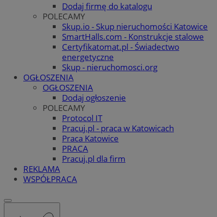
Dodaj firmę do katalogu
POLECAMY
Skup.io - Skup nieruchomości Katowice
SmartHalls.com - Konstrukcje stalowe
Certyfikatomat.pl - Świadectwo
energetyczne
Skup - nieruchomosci.org
OGŁOSZENIA
OGŁOSZENIA
Dodaj ogłoszenie
POLECAMY
Protocol IT
Pracuj.pl - praca w Katowicach
Praca Katowice
PRACA
Pracuj.pl dla firm
REKLAMA
WSPÓŁPRACA