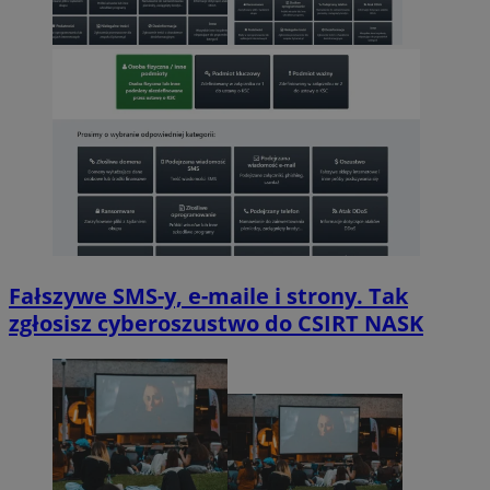
Fałszywe SMS-y, e-maile i strony. Tak
zgłosisz cyberoszustwo do CSIRT NASK