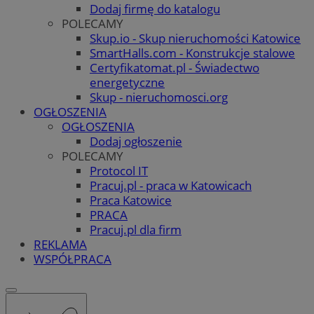
Dodaj firmę do katalogu
POLECAMY
Skup.io - Skup nieruchomości Katowice
SmartHalls.com - Konstrukcje stalowe
Certyfikatomat.pl - Świadectwo
energetyczne
Skup - nieruchomosci.org
OGŁOSZENIA
OGŁOSZENIA
Dodaj ogłoszenie
POLECAMY
Protocol IT
Pracuj.pl - praca w Katowicach
Praca Katowice
PRACA
Pracuj.pl dla firm
REKLAMA
WSPÓŁPRACA