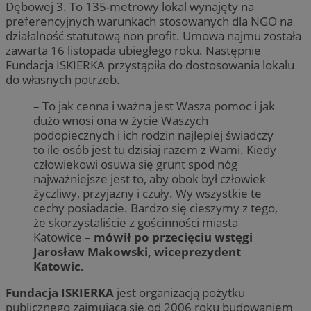
Dębowej 3. To 135-metrowy lokal wynajęty na
preferencyjnych warunkach stosowanych dla NGO na
działalność statutową non profit. Umowa najmu została
zawarta 16 listopada ubiegłego roku. Następnie
Fundacja ISKIERKA przystąpiła do dostosowania lokalu
do własnych potrzeb.
– To jak cenna i ważna jest Wasza pomoc i jak
dużo wnosi ona w życie Waszych
podopiecznych i ich rodzin najlepiej świadczy
to ile osób jest tu dzisiaj razem z Wami. Kiedy
człowiekowi osuwa się grunt spod nóg
najważniejsze jest to, aby obok był człowiek
życzliwy, przyjazny i czuły. Wy wszystkie te
cechy posiadacie. Bardzo się cieszymy z tego,
że skorzystaliście z gościnności miasta
Katowice –
mówił po przecięciu wstęgi
Jarosław Makowski, wiceprezydent
Katowic.
Fundacja ISKIERKA
jest organizacją pożytku
publicznego zajmującą się od 2006 roku budowaniem