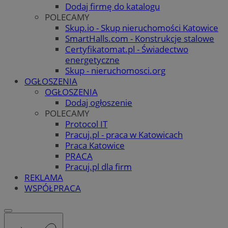
Dodaj firmę do katalogu
POLECAMY
Skup.io - Skup nieruchomości Katowice
SmartHalls.com - Konstrukcje stalowe
Certyfikatomat.pl - Świadectwo
energetyczne
Skup - nieruchomosci.org
OGŁOSZENIA
OGŁOSZENIA
Dodaj ogłoszenie
POLECAMY
Protocol IT
Pracuj.pl - praca w Katowicach
Praca Katowice
PRACA
Pracuj.pl dla firm
REKLAMA
WSPÓŁPRACA