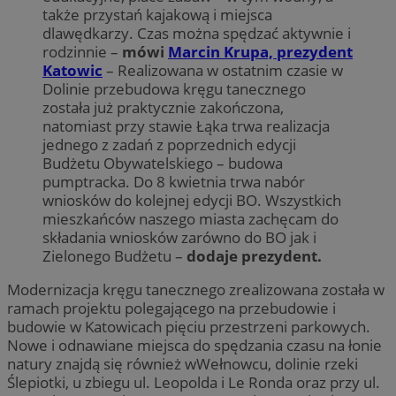
także przystań kajakową i miejsca
dlawędkarzy. Czas można spędzać aktywnie i
rodzinnie –
mówi
Marcin Krupa, prezydent
Katowic
– Realizowana w ostatnim czasie w
Dolinie przebudowa kręgu tanecznego
została już praktycznie zakończona,
natomiast przy stawie Łąka trwa realizacja
jednego z zadań z poprzednich edycji
Budżetu Obywatelskiego – budowa
pumptracka. Do 8 kwietnia trwa nabór
wniosków do kolejnej edycji BO. Wszystkich
mieszkańców naszego miasta zachęcam do
składania wniosków zarówno do BO jak i
Zielonego Budżetu –
dodaje prezydent.
Modernizacja kręgu tanecznego zrealizowana została w
ramach projektu polegającego na przebudowie i
budowie w Katowicach pięciu przestrzeni parkowych.
Nowe i odnawiane miejsca do spędzania czasu na łonie
natury znajdą się również wWełnowcu, dolinie rzeki
Ślepiotki, u zbiegu ul. Leopolda i Le Ronda oraz przy ul.