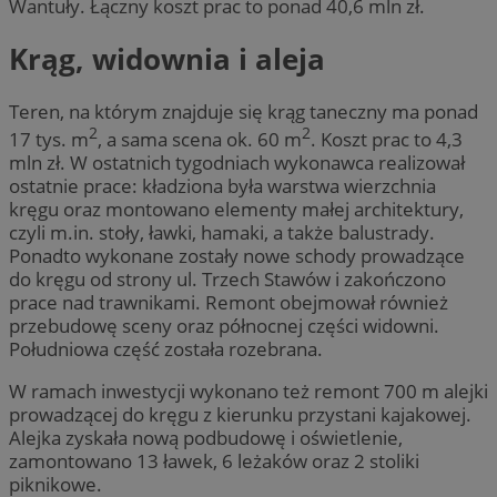
Wantuły. Łączny koszt prac to ponad 40,6 mln zł.
Krąg, widownia i aleja
Teren, na którym znajduje się krąg taneczny ma ponad
2
2
17 tys. m
, a sama scena ok. 60 m
. Koszt prac to 4,3
mln zł. W ostatnich tygodniach wykonawca realizował
ostatnie prace: kładziona była warstwa wierzchnia
kręgu oraz montowano elementy małej architektury,
czyli m.in. stoły, ławki, hamaki, a także balustrady.
Ponadto wykonane zostały nowe schody prowadzące
do kręgu od strony ul. Trzech Stawów i zakończono
prace nad trawnikami. Remont obejmował również
przebudowę sceny oraz północnej części widowni.
Południowa część została rozebrana.
W ramach inwestycji wykonano też remont 700 m alejki
prowadzącej do kręgu z kierunku przystani kajakowej.
Alejka zyskała nową podbudowę i oświetlenie,
zamontowano 13 ławek, 6 leżaków oraz 2 stoliki
piknikowe.