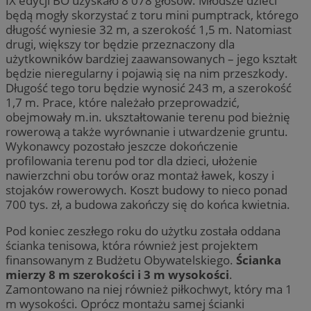
IX edycji BO uzyskało 8 078 głosów. Młodsze dzieci
będą mogły skorzystać z toru mini pumptrack, którego
długość wyniesie 32 m, a szerokość 1,5 m. Natomiast
drugi, większy tor będzie przeznaczony dla
użytkowników bardziej zaawansowanych – jego kształt
będzie nieregularny i pojawią się na nim przeszkody.
Długość tego toru będzie wynosić 243 m, a szerokość
1,7 m. Prace, które należało przeprowadzić,
obejmowały m.in. ukształtowanie terenu pod bieżnię
rowerową a także wyrównanie i utwardzenie gruntu.
Wykonawcy pozostało jeszcze dokończenie
profilowania terenu pod tor dla dzieci, ułożenie
nawierzchni obu torów oraz montaż ławek, koszy i
stojaków rowerowych. Koszt budowy to nieco ponad
700 tys. zł, a budowa zakończy się do końca kwietnia.
Pod koniec zeszłego roku do użytku została oddana
ścianka tenisowa, która również jest projektem
finansowanym z Budżetu Obywatelskiego.
Ścianka
mierzy 8 m szerokości i 3 m wysokości
.
Zamontowano na niej również piłkochwyt, który ma 1
m wysokości. Oprócz montażu samej ścianki