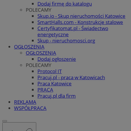
Dodaj firmę do katalogu
POLECAMY
Skup.io - Skup nieruchomości Katowice
SmartHalls.com - Konstrukcje stalowe
Certyfikatomat.pl - Świadectwo
energetyczne
Skup - nieruchomosci.org
OGŁOSZENIA
OGŁOSZENIA
Dodaj ogłoszenie
POLECAMY
Protocol IT
Pracuj.pl - praca w Katowicach
Praca Katowice
PRACA
Pracuj.pl dla firm
REKLAMA
WSPÓŁPRACA