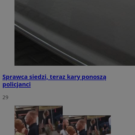
Sprawca siedzi, teraz kary ponoszą
policjanci
29