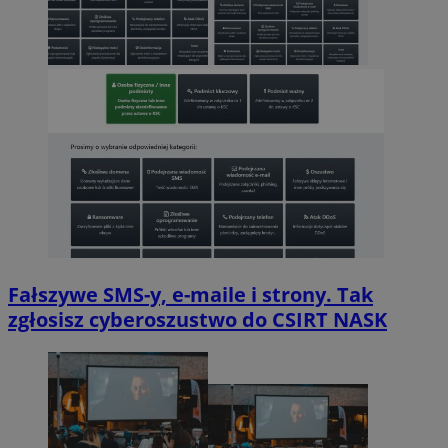
Fałszywe SMS-y, e-maile i strony. Tak
zgłosisz cyberoszustwo do CSIRT NASK