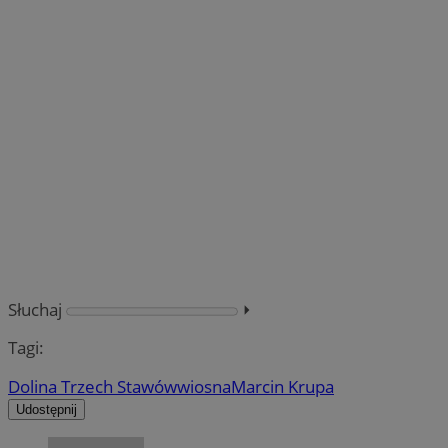
Słuchaj
⏵︎
Tagi:
Dolina Trzech Stawów
wiosna
Marcin Krupa
Udostępnij