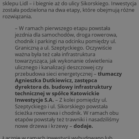
sklepu Lidl – i biegnie aż do ulicy Sikorskiego. Inwestycja
została podzielona na dwa etapy, które obejmują różne
rozwiązania.
– W ramach pierwszego etapu powstała
jezdnia dla samochodów, droga rowerowa,
chodnik i parkingi na odcinku pomiędzy ul.
Graniczną a ul. Szeptyckiego. Oczywiście
ważna była też cała infrastruktura
towarzysząca, jak wykonanie oświetlenia
ulicznego i kanalizacji deszczowej czy
przebudowa sieci energetycznej –
tłumaczy
Agnieszka Dutkiewicz, zastępca
dyrektora ds. budowy infrastruktury
technicznej w spółce Katowickie
Inwestycje S.A.
– Z kolei pomiędzy ul.
Szeptyckiego i ul. Sikorskiego powstała
ścieżka rowerowa i chodnik. W ramach obu
etapów powstały też trawniki i nasadziliśmy
nowe drzewa i krzewy –
dodaje.
Łącznie w ramach inwestycji wybudowano lub