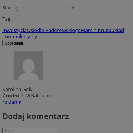
Słuchaj
⏵︎
Tagi:
Inwestycja
Osiedle Paderewskiego
Marcin Krupa
układ
komunikacyjny
Udostępnij
Karolina Goik
Źródło:
UM Katowice
reklama
Dodaj komentarz