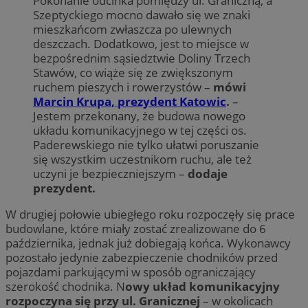
Pokonanie odcinka pomiędzy ul. Graniczną, a
Szeptyckiego mocno dawało się we znaki
mieszkańcom zwłaszcza po ulewnych
deszczach. Dodatkowo, jest to miejsce w
bezpośrednim sąsiedztwie Doliny Trzech
Stawów, co wiąże się ze zwiększonym
ruchem pieszych i rowerzystów –
mówi
Marcin Krupa, prezydent Katowic
.
–
Jestem przekonany, że budowa nowego
układu komunikacyjnego w tej części os.
Paderewskiego nie tylko ułatwi poruszanie
się wszystkim uczestnikom ruchu, ale też
uczyni je bezpieczniejszym –
dodaje
prezydent.
W drugiej połowie ubiegłego roku rozpoczęły się prace
budowlane, które miały zostać zrealizowane do 6
października, jednak już dobiegają końca. Wykonawcy
pozostało jedynie zabezpieczenie chodników przed
pojazdami parkującymi w sposób ograniczający
szerokość chodnika. N
owy układ komunikacyjny
rozpoczyna się przy ul. Granicznej
– w okolicach