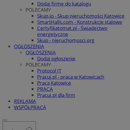
Dodaj firmę do katalogu
POLECAMY
Skup.io - Skup nieruchomości Katowice
SmartHalls.com - Konstrukcje stalowe
Certyfikatomat.pl - Świadectwo
energetyczne
Skup - nieruchomosci.org
OGŁOSZENIA
OGŁOSZENIA
Dodaj ogłoszenie
POLECAMY
Protocol IT
Pracuj.pl - praca w Katowicach
Praca Katowice
PRACA
Pracuj.pl dla firm
REKLAMA
WSPÓŁPRACA