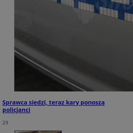
Sprawca siedzi, teraz kary ponoszą
policjanci
29