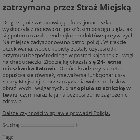
zatrzymana przez Straż Miejską
Długo się nie zastanawiając, funkcjonariuszka
wyskoczyła z radiowozu i po krótkim pościgu ujęła, jak
się potem okazało, złodziejkę produktów spożywczych.
Na miejsce zadysponowano patrol policji. W trakcie
oczekiwania, wobec kobiety zostały użyteśrodki
przymusu bezpośredniego w postaci kajdanek z uwagi
na chęć ucieczki. Złodziejką okazała się
24- letnia
mieszkanka Katowic
. Oprócz kradzieży kobieta
dopuściła się również, znieważenia funkcjonariuszy
Straży Miejskiej poprzez używania wobec nich słów
obraźliwych i wulgarnych, oraz
opluła strażniczkę w
twarz
, czym naraziła ją na bezpośrednie zagrożenie
zdrowia.
Dalsze czynności w sprawie prowadzi Policja.
Słuchaj
⏵︎
Tagi: