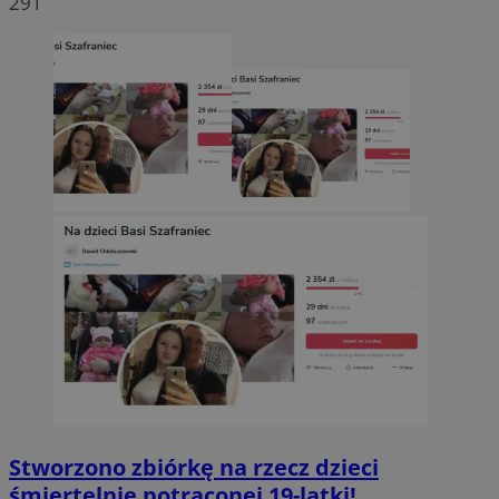
291
Stworzono zbiórkę na rzecz dzieci
śmiertelnie potrąconej 19-latki!