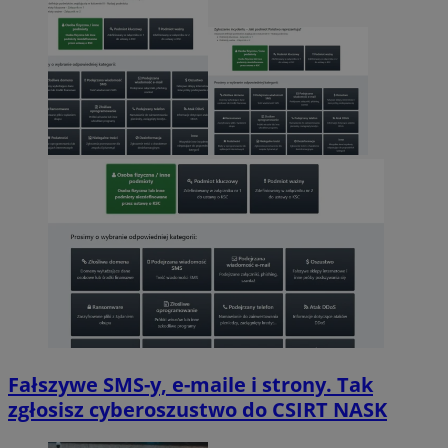
Fałszywe SMS-y, e-maile i strony. Tak
zgłosisz cyberoszustwo do CSIRT NASK