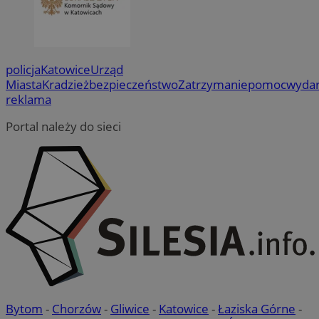
policja
Katowice
Urząd
Miasta
Kradzież
bezpieczeństwo
Zatrzymanie
pomoc
wydar
reklama
Portal należy do sieci
Bytom
-
Chorzów
-
Gliwice
-
Katowice
-
Łaziska Górne
-