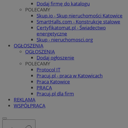
Dodaj firmę do katalogu
POLECAMY
Skup.io - Skup nieruchomości Katowice
SmartHalls.com - Konstrukcje stalowe
Certyfikatomat.pl - Świadectwo
energetyczne
Skup - nieruchomosci.org
OGŁOSZENIA
OGŁOSZENIA
Dodaj ogłoszenie
POLECAMY
Protocol IT
Pracuj.pl - praca w Katowicach
Praca Katowice
PRACA
Pracuj.pl dla firm
REKLAMA
WSPÓŁPRACA