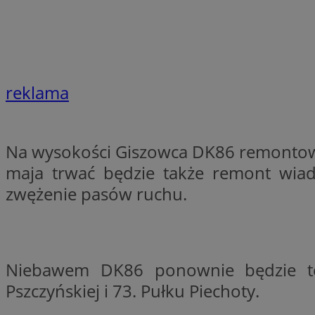
Nazwa
Pro
Nazwa
Nazwa
mlcwc
Do
Nazwa
__Secure-YNID
_ga_QJYQY75XFT
google_push
.bi
bitoIsSecure
reklama
c
MR
Na wysokości Giszowca DK86 remontowa
__eoi
maja trwać będzie także remont wiad
MUID
zwężenie pasów ruchu.
_clsk
SRM_B
_clck
Niebawem DK86 ponownie będzie tes
VISITOR_INFO1_LIV
Pszczyńskiej i 73. Pułku Piechoty.
b