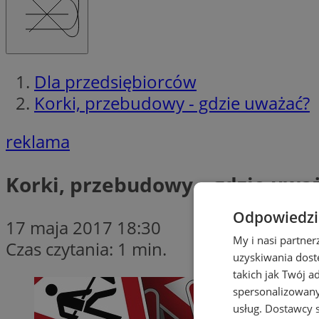
Dla przedsiębiorców
Korki, przebudowy - gdzie uważać?
reklama
Korki, przebudowy – gdzie uwa
Odpowiedzia
17 maja 2017 18:30
My i nasi partne
Czas czytania: 1 min.
uzyskiwania dost
takich jak Twój a
spersonalizowanyc
usług.
Dostawcy s