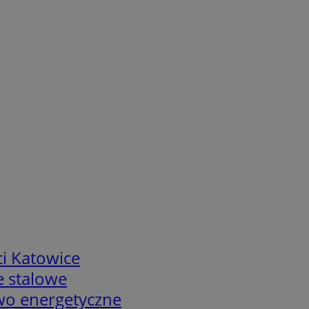
i Katowice
e stalowe
two energetyczne