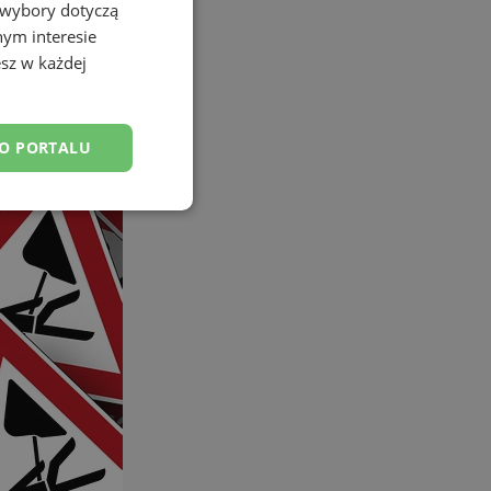
 wybory dotyczą
nym interesie
sz w każdej
DO PORTALU
esklasyfikowane
ane
owanie użytkownika i
j.