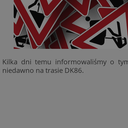
SessID
QeSessID
MvSessID
__cf_bm
VISITOR_PRIVACY_
Kilka dni temu informowaliśmy o tym
niedawno na trasie DK86.
__cf_bm
CookieScriptConse