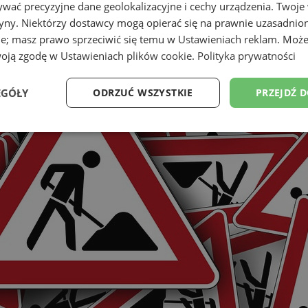
wać precyzyjne dane geolokalizacyjne i cechy urządzenia. Twoje
tryny. Niektórzy dostawcy mogą opierać się na prawnie uzasadnio
ie; masz prawo sprzeciwić się temu w
Ustawieniach reklam
. Może
woją zgodę w
Ustawieniach plików cookie
.
Polityka prywatności
EGÓŁY
ODRZUĆ WSZYSTKIE
PRZEJDŹ 
Wydajność
Targetowanie
Funkcjonalność
Ni
ezbędne
Wydajność
Targetowanie
Funkcjonalność
Niesklasyfikow
ie umożliwiają korzystanie z podstawowych funkcji strony internetowej, takich jak log
Bez niezbędnych plików cookie nie można prawidłowo korzystać ze strony internetowe
Provider
/
Okres
Opis
Domena
przechowywania