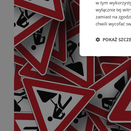
w tym wykorzysty
wyłącznie tej wi
zamiast na zgodz
chwili wycofać s
POKAŻ SZCZ
Niezbędne
Ni
Niezbędne pliki cook
zarządzanie kontem. 
Nazwa