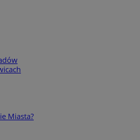
adów
wicach
ie Miasta?