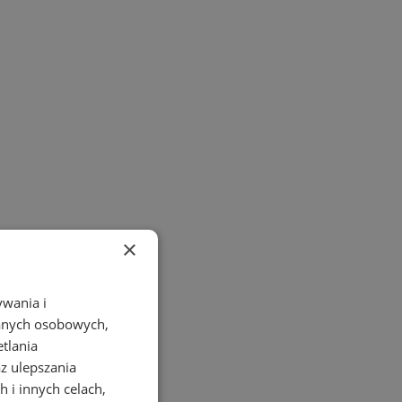
×
ywania i
danych osobowych,
etlania
az ulepszania
 i innych celach,