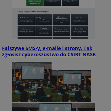
Fałszywe SMS-y, e-maile i strony. Tak
zgłosisz cyberoszustwo do CSIRT NASK