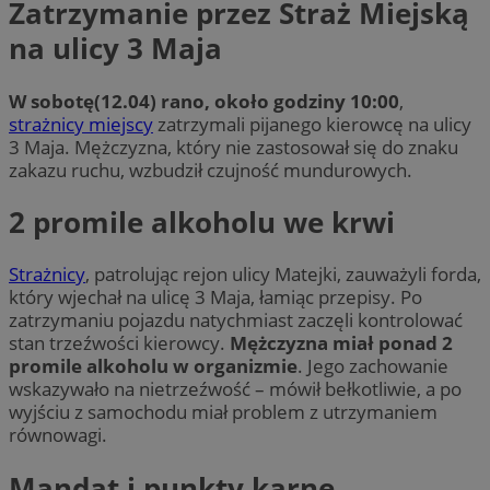
Zatrzymanie przez Straż Miejską
na ulicy 3 Maja
W sobotę(12.04) rano, około godziny 10:00
,
strażnicy miejscy
zatrzymali pijanego kierowcę na ulicy
3 Maja. Mężczyzna, który nie zastosował się do znaku
zakazu ruchu, wzbudził czujność mundurowych.
2 promile alkoholu we krwi
Strażnicy
, patrolując rejon ulicy Matejki, zauważyli forda,
który wjechał na ulicę 3 Maja, łamiąc przepisy. Po
zatrzymaniu pojazdu natychmiast zaczęli kontrolować
stan trzeźwości kierowcy.
Mężczyzna miał ponad 2
promile alkoholu w organizmie
. Jego zachowanie
wskazywało na nietrzeźwość – mówił bełkotliwie, a po
wyjściu z samochodu miał problem z utrzymaniem
równowagi.
Mandat i punkty karne