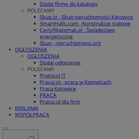
Dodaj firmę do katalogu
POLECAMY
Skup.io - Skup nieruchomości Katowice
SmartHalls.com - Konstrukcje stalowe
Certyfikatomat.pl - Świadectwo
energetyczne
Skup - nieruchomosci.org
OGŁOSZENIA
OGŁOSZENIA
Dodaj ogłoszenie
POLECAMY
Protocol IT
Pracuj.pl - praca w Katowicach
Praca Katowice
PRACA
Pracuj.pl dla firm
REKLAMA
WSPÓŁPRACA