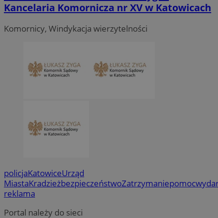
Kancelaria Komornicza nr XV w Katowicach
Komornicy, Windykacja wierzytelności
policja
Katowice
Urząd
Miasta
Kradzież
bezpieczeństwo
Zatrzymanie
pomoc
wydar
reklama
Portal należy do sieci