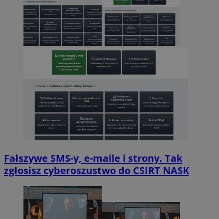
Fałszywe SMS-y, e-maile i strony. Tak
zgłosisz cyberoszustwo do CSIRT NASK