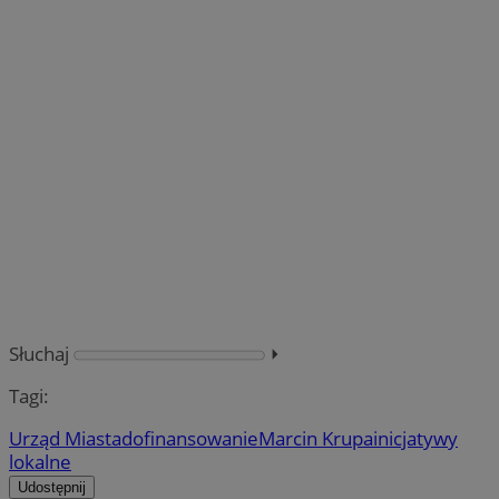
Słuchaj
⏵︎
Tagi:
Urząd Miasta
dofinansowanie
Marcin Krupa
inicjatywy
lokalne
Udostępnij