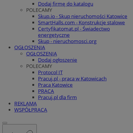
Dodaj firmę do katalogu
POLECAMY
Skup.io - Skup nieruchomości Katowice
SmartHalls.com - Konstrukcje stalowe
Certyfikatomat.pl - Świadectwo
energetyczne
Skup - nieruchomosci.org
OGŁOSZENIA
OGŁOSZENIA
Dodaj ogłoszenie
POLECAMY
Protocol IT
Pracuj.pl - praca w Katowicach
Praca Katowice
PRACA
Pracuj.pl dla firm
REKLAMA
WSPÓŁPRACA