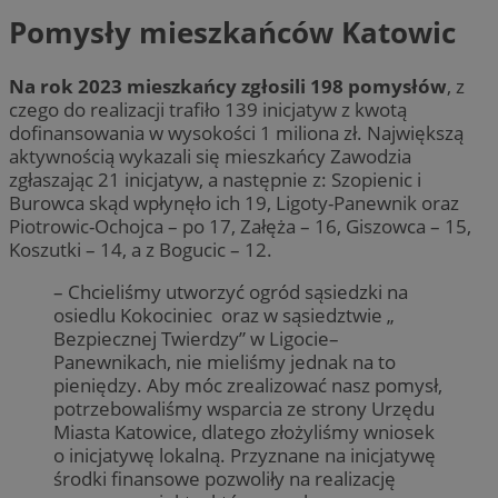
Pomysły mieszkańców Katowic
Na rok 2023 mieszkańcy zgłosili 198 pomysłów
, z
czego do realizacji trafiło 139 inicjatyw z kwotą
dofinansowania w wysokości 1 miliona zł. Największą
aktywnością wykazali się mieszkańcy Zawodzia
zgłaszając 21 inicjatyw, a następnie z: Szopienic i
Burowca skąd wpłynęło ich 19, Ligoty-Panewnik oraz
Piotrowic-Ochojca – po 17, Załęża – 16, Giszowca – 15,
Koszutki – 14, a z Bogucic – 12.
– Chcieliśmy utworzyć ogród sąsiedzki na
osiedlu Kokociniec oraz w sąsiedztwie „
Bezpiecznej Twierdzy” w Ligocie–
Panewnikach, nie mieliśmy jednak na to
pieniędzy. Aby móc zrealizować nasz pomysł,
potrzebowaliśmy wsparcia ze strony Urzędu
Miasta Katowice, dlatego złożyliśmy wniosek
o inicjatywę lokalną. Przyznane na inicjatywę
środki finansowe pozwoliły na realizację