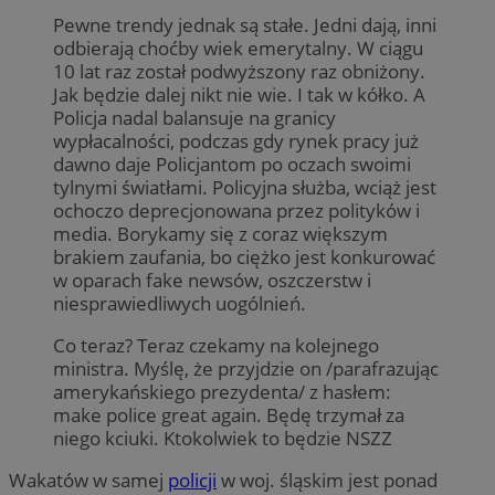
Pewne trendy jednak są stałe. Jedni dają, inni
odbierają choćby wiek emerytalny. W ciągu
10 lat raz został podwyższony raz obniżony.
Jak będzie dalej nikt nie wie. I tak w kółko. A
Policja nadal balansuje na granicy
wypłacalności, podczas gdy rynek pracy już
dawno daje Policjantom po oczach swoimi
tylnymi światłami. Policyjna służba, wciąż jest
ochoczo deprecjonowana przez polityków i
media. Borykamy się z coraz większym
brakiem zaufania, bo ciężko jest konkurować
w oparach fake newsów, oszczerstw i
niesprawiedliwych uogólnień.
Co teraz? Teraz czekamy na kolejnego
ministra. Myślę, że przyjdzie on /parafrazując
amerykańskiego prezydenta/ z hasłem:
make police great again. Będę trzymał za
niego kciuki. Ktokolwiek to będzie NSZZ
Wakatów w samej
policji
w woj. śląskim jest ponad