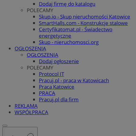
Dodaj firmę do katalogu
POLECAMY
Skup.io - Skup nieruchomości Katowice
SmartHalls.com - Konstrukcje stalowe
Certyfikatomat.pl - Świadectwo
energetyczne
Skup - nieruchomosci.org
OGŁOSZENIA
OGŁOSZENIA
Dodaj ogłoszenie
POLECAMY
Protocol IT
Pracuj.pl - praca w Katowicach
Praca Katowice
PRACA
Pracuj.pl dla firm
REKLAMA
WSPÓŁPRACA