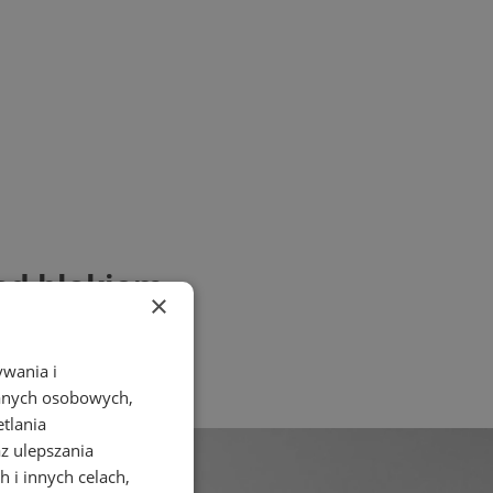
pod blokiem
×
ywania i
danych osobowych,
etlania
az ulepszania
 i innych celach,