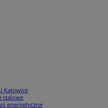
i Katowice
e stalowe
two energetyczne