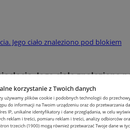
ecia. Jego ciało znaleziono pod blokiem
siąclecia. Jego ciało znaleziono 
lne korzystanie z Twoich danych
rzy używamy plików cookie i podobnych technologii do przechow
ępu do informacji na Twoim urządzeniu oraz do przetwarzania 
dres IP, unikalne identyfikatory i dane przeglądania, w celu wyświ
h reklam i treści, pomiaru reklam i treści, analizy odbiorców or
tron trzecich (1900)
mogą również przetwarzać Twoje dane w tych