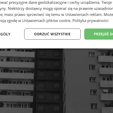
wać precyzyjne dane geolokalizacyjne i cechy urządzenia. Twoje
tryny. Niektórzy dostawcy mogą opierać się na prawnie uzasadnio
ie; masz prawo sprzeciwić się temu w
Ustawieniach reklam
. Może
woją zgodę w
Ustawieniach plików cookie
.
Polityka prywatności
EGÓŁY
ODRZUĆ WSZYSTKIE
PRZEJDŹ 
Wydajność
Targetowanie
Funkcjonalność
Ni
ezbędne
Wydajność
Targetowanie
Funkcjonalność
Niesklasyfikow
ie umożliwiają korzystanie z podstawowych funkcji strony internetowej, takich jak log
Bez niezbędnych plików cookie nie można prawidłowo korzystać ze strony internetowe
Provider
/
Okres
Opis
Domena
przechowywania