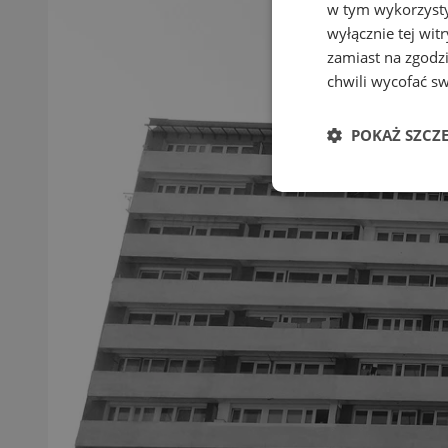
w tym wykorzysty
wyłącznie tej wi
zamiast na zgodz
chwili wycofać s
POKAŻ SZCZ
Niezbędne
Ni
Niezbędne pliki cook
zarządzanie kontem. 
Nazwa