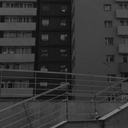
mojekatowice.pl
1 rok
Ten plik cookie przechowuje identy
mojekatowice.pl
1 rok
Ten plik cookie przechowuje identy
mojekatowice.pl
1 rok
Ten plik cookie przechowuje identy
29 minut 56
Ten plik cookie służy do rozróżnia
Cloudflare Inc.
sekund
Jest to korzystne dla strony inte
.temu.com
umożliwia tworzenie ważnych rap
korzystania z jej witryny interneto
METADATA
5 miesięcy 4
Ten plik cookie przechowuje info
YouTube
tygodnie
użytkownika oraz jego preferencj
.youtube.com
prywatności podczas korzystania z
wybory dotyczące polityki prywat
zgody, zapewniając ich przestrzeg
wizytach. Dzięki temu użytkowni
konfigurować swoich preferencji,
i zgodność z regulacjami ochrony
29 minut 53
Ten plik cookie służy do rozróżnia
Cloudflare Inc.
Google Privacy Policy
sekundy
Jest to korzystne dla strony inte
.twitter.com
umożliwia tworzenie ważnych rap
korzystania z jej witryny interneto
nt
4 tygodnie 2 dni
Ten plik cookie jest używany prze
CookieScript
Script.com do zapamiętywania pre
mojekatowice.pl
dotyczących zgody użytkownika na 
to konieczne, aby baner cookie C
działał poprawnie.