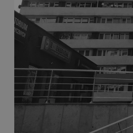
SessID
QeSessID
MvSessID
__cf_bm
VISITOR_PRIVACY_
__cf_bm
CookieScriptConse