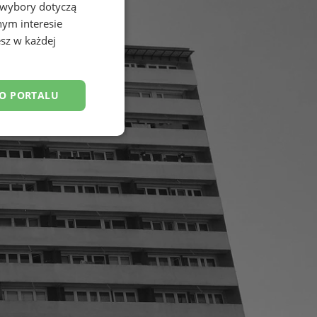
 wybory dotyczą
nym interesie
sz w każdej
DO PORTALU
esklasyfikowane
ane
owanie użytkownika i
j.