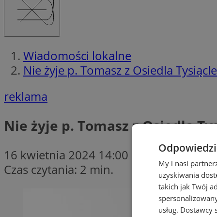
Wiadomości lokalne
Nie żyje p. Tomasz z Osiedla Tysiącl
reklama
Nie żyje p. Tomasz z Osiedla Ty
Odpowiedzia
16 kwietnia 2024 14:00
My i nasi partne
Czas czytania: 2 min.
uzyskiwania dost
takich jak Twój a
spersonalizowanyc
usług.
Dostawcy s