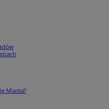
adów
wicach
ie Miasta?