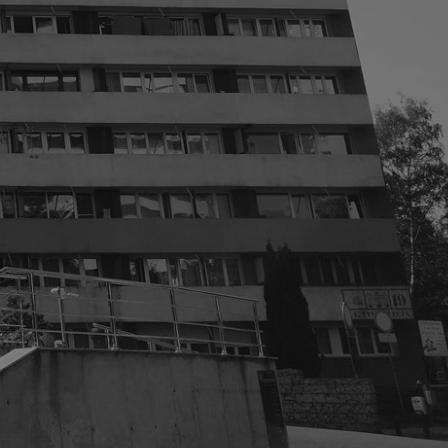
fikator sesji.
fikator sesji.
fikator sesji.
nia ludzi i botów.
rnetowej, ponieważ
ortów na temat
wej.
rmacje o zgodzie
ach dotyczących
 witryny. Rejestruje
ności i ustawień
anie w kolejnych
k nie musi ponownie
 co zwiększa wygodę
 danych.
nia ludzi i botów.
rnetowej, ponieważ
ortów na temat
wej.
z usługę Cookie-
ferencji
pliki cookie. Jest
ookie-Script.com