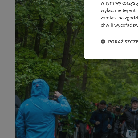
w tym wykorzysty
wyłącznie tej wi
zamiast na zgodz
chwili wycofać s
POKAŻ SZCZ
Niezbędne
Ni
Niezbędne pliki cook
zarządzanie kontem. 
Nazwa