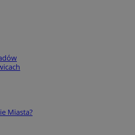
adów
wicach
ie Miasta?