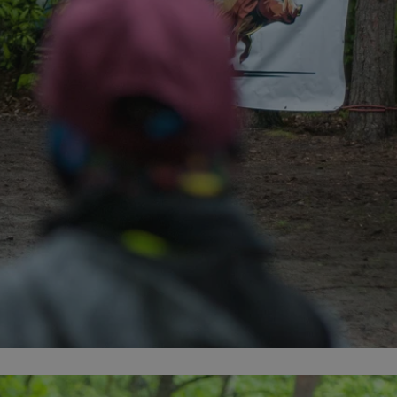
fikator sesji.
fikator sesji.
fikator sesji.
nia ludzi i botów.
rnetowej, ponieważ
ortów na temat
wej.
rmacje o zgodzie
ach dotyczących
 witryny. Rejestruje
ności i ustawień
anie w kolejnych
k nie musi ponownie
 co zwiększa wygodę
 danych.
nia ludzi i botów.
rnetowej, ponieważ
ortów na temat
wej.
z usługę Cookie-
ferencji
pliki cookie. Jest
ookie-Script.com