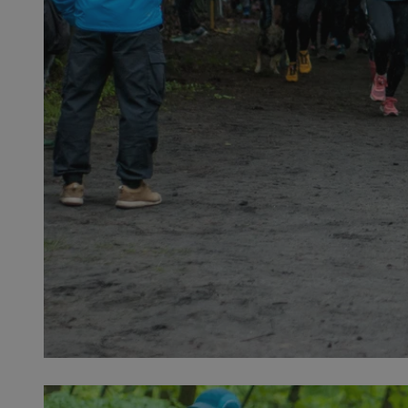
SessID
QeSessID
MvSessID
__cf_bm
VISITOR_PRIVACY_
__cf_bm
CookieScriptConse