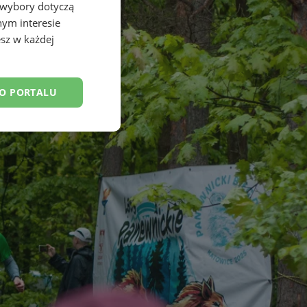
 wybory dotyczą
nym interesie
sz w każdej
DO PORTALU
esklasyfikowane
ane
owanie użytkownika i
j.