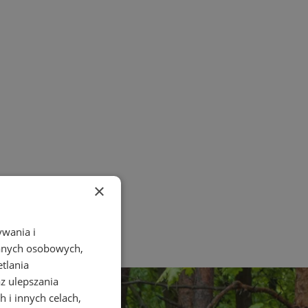
×
ywania i
danych osobowych,
etlania
az ulepszania
 i innych celach,