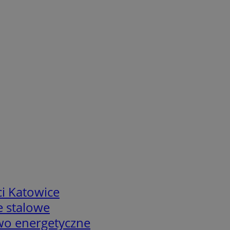
i Katowice
e stalowe
two energetyczne