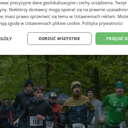
wać precyzyjne dane geolokalizacyjne i cechy urządzenia. Twoje
tryny. Niektórzy dostawcy mogą opierać się na prawnie uzasadnio
ie; masz prawo sprzeciwić się temu w
Ustawieniach reklam
. Może
woją zgodę w
Ustawieniach plików cookie
.
Polityka prywatności
EGÓŁY
ODRZUĆ WSZYSTKIE
PRZEJDŹ 
Wydajność
Targetowanie
Funkcjonalność
Ni
ezbędne
Wydajność
Targetowanie
Funkcjonalność
Niesklasyfikow
ie umożliwiają korzystanie z podstawowych funkcji strony internetowej, takich jak log
Bez niezbędnych plików cookie nie można prawidłowo korzystać ze strony internetowe
Provider
/
Okres
Opis
Domena
przechowywania