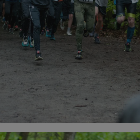
mojekatowice.pl
1 rok
Ten plik cookie przechowuje identy
mojekatowice.pl
1 rok
Ten plik cookie przechowuje identy
mojekatowice.pl
1 rok
Ten plik cookie przechowuje identy
29 minut 56
Ten plik cookie służy do rozróżnia
Cloudflare Inc.
sekund
Jest to korzystne dla strony inte
.temu.com
umożliwia tworzenie ważnych rap
korzystania z jej witryny interneto
METADATA
5 miesięcy 4
Ten plik cookie przechowuje info
YouTube
tygodnie
użytkownika oraz jego preferencj
.youtube.com
prywatności podczas korzystania z
wybory dotyczące polityki prywat
zgody, zapewniając ich przestrzeg
wizytach. Dzięki temu użytkowni
konfigurować swoich preferencji,
i zgodność z regulacjami ochrony
29 minut 53
Ten plik cookie służy do rozróżnia
Cloudflare Inc.
Google Privacy Policy
sekundy
Jest to korzystne dla strony inte
.twitter.com
umożliwia tworzenie ważnych rap
korzystania z jej witryny interneto
nt
4 tygodnie 2 dni
Ten plik cookie jest używany prze
CookieScript
Script.com do zapamiętywania pre
mojekatowice.pl
dotyczących zgody użytkownika na 
to konieczne, aby baner cookie C
działał poprawnie.