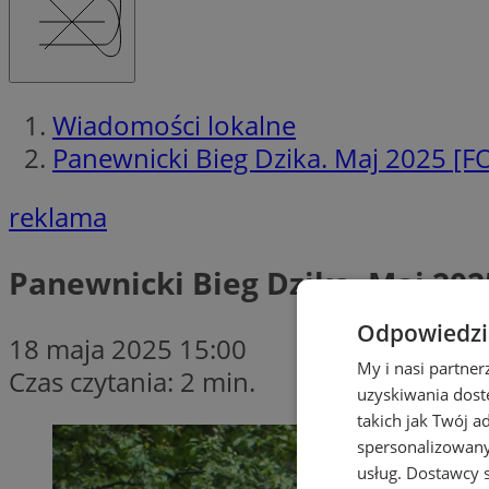
Wiadomości lokalne
Panewnicki Bieg Dzika. Maj 2025 [
reklama
Panewnicki Bieg Dzika. Maj 20
Odpowiedzia
18 maja 2025 15:00
My i nasi partne
Czas czytania: 2 min.
uzyskiwania dost
takich jak Twój a
spersonalizowanyc
usług.
Dostawcy s