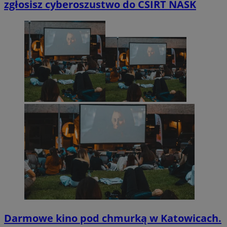
zgłosisz cyberoszustwo do CSIRT NASK
Darmowe kino pod chmurką w Katowicach.