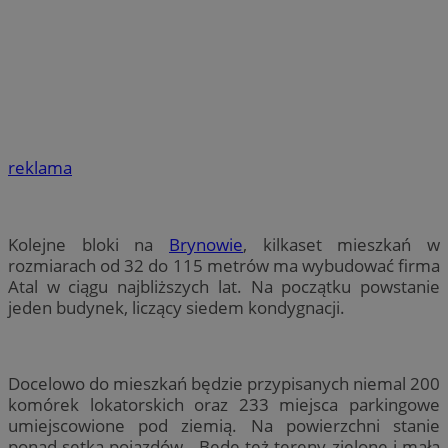
reklama
Kolejne bloki na
Brynowie
, kilkaset mieszkań w
rozmiarach od 32 do 115 metrów ma wybudować firma
Atal w ciągu najbliższych lat. Na początku powstanie
jeden budynek, liczący siedem kondygnacji.
Docelowo do mieszkań będzie przypisanych niemal 200
komórek lokatorskich oraz 233 miejsca parkingowe
umiejscowione pod ziemią. Na powierzchni stanie
ponad setka pojazdów. Będę też tereny zielone i mała