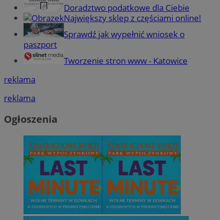
Doradztwo podatkowe dla Ciebie
Największy sklep z częściami online!
Sprawdź jak wypełnić wniosek o
paszport
Tworzenie stron www - Katowice
reklama
reklama
Ogłoszenia