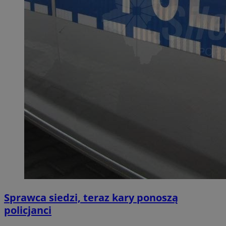
Sprawca siedzi, teraz kary ponoszą
policjanci