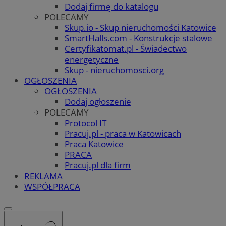
Dodaj firmę do katalogu
POLECAMY
Skup.io - Skup nieruchomości Katowice
SmartHalls.com - Konstrukcje stalowe
Certyfikatomat.pl - Świadectwo
energetyczne
Skup - nieruchomosci.org
OGŁOSZENIA
OGŁOSZENIA
Dodaj ogłoszenie
POLECAMY
Protocol IT
Pracuj.pl - praca w Katowicach
Praca Katowice
PRACA
Pracuj.pl dla firm
REKLAMA
WSPÓŁPRACA