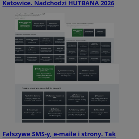
Katowice. Nadchodzi HUTBANA 2026
Fałszywe SMS-y, e-maile i strony. Tak