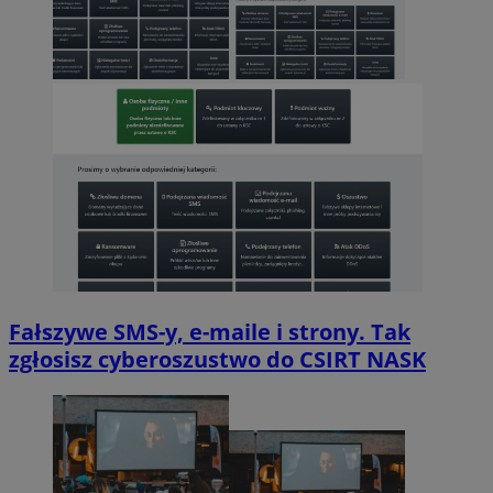
Fałszywe SMS-y, e-maile i strony. Tak
zgłosisz cyberoszustwo do CSIRT NASK