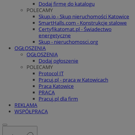
Dodaj firmę do katalogu
POLECAMY
Skup.io - Skup nieruchomości Katowice
SmartHalls.com - Konstrukcje stalowe
Certyfikatomat.pl - Świadectwo
energetyczne
Skup - nieruchomosci.org
OGŁOSZENIA
OGŁOSZENIA
Dodaj ogłoszenie
POLECAMY
Protocol IT
Pracuj.pl - praca w Katowicach
Praca Katowice
PRACA
Pracuj.pl dla firm
REKLAMA
WSPÓŁPRACA