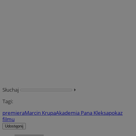
Słuchaj
⏵︎
Tagi:
premiera
Marcin Krupa
Akademia Pana Kleksa
pokaz
filmu
Udostępnij