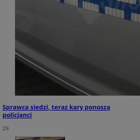
Sprawca siedzi, teraz kary ponoszą
policjanci
29