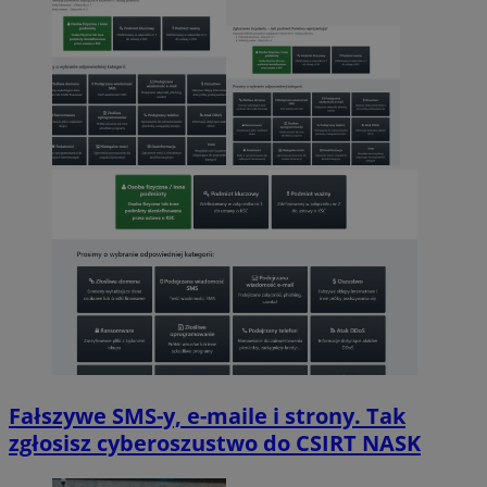
Fałszywe SMS-y, e-maile i strony. Tak
zgłosisz cyberoszustwo do CSIRT NASK