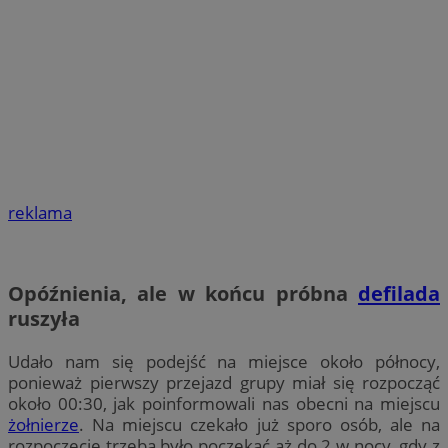
reklama
Opóźnienia, ale w końcu próbna
defilada
ruszyła
Udało nam się podejść na miejsce około północy,
ponieważ pierwszy przejazd grupy miał się rozpocząć
około 00:30, jak poinformowali nas obecni na miejscu
żołnierze
. Na miejscu czekało już sporo osób, ale na
rozpoczęcie trzeba było poczekać aż do 2 w nocy, gdy z