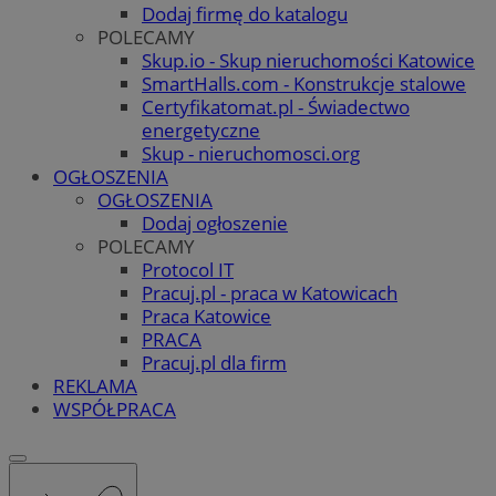
Dodaj firmę do katalogu
POLECAMY
Skup.io - Skup nieruchomości Katowice
SmartHalls.com - Konstrukcje stalowe
Certyfikatomat.pl - Świadectwo
energetyczne
Skup - nieruchomosci.org
OGŁOSZENIA
OGŁOSZENIA
Dodaj ogłoszenie
POLECAMY
Protocol IT
Pracuj.pl - praca w Katowicach
Praca Katowice
PRACA
Pracuj.pl dla firm
REKLAMA
WSPÓŁPRACA