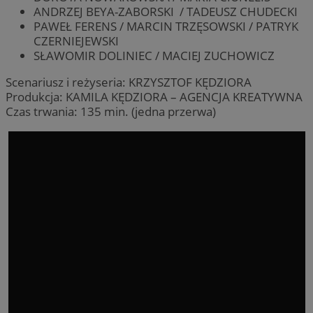
ANDRZEJ BEYA-ZABORSKI / TADEUSZ CHUDECKI
PAWEŁ FERENS / MARCIN TRZĘSOWSKI / PATRYK
CZERNIEJEWSKI
SŁAWOMIR DOLINIEC / MACIEJ ZUCHOWICZ
Scenariusz i reżyseria: KRZYSZTOF KĘDZIORA
Produkcja: KAMILA KĘDZIORA – AGENCJA KREATYWNA
Czas trwania: 135 min. (jedna przerwa)