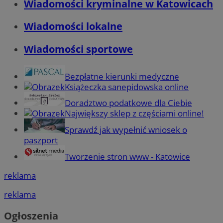
Wiadomości kryminalne w Katowicach
Wiadomości lokalne
Wiadomości sportowe
Bezpłatne kierunki medyczne
Książeczka sanepidowska online
Doradztwo podatkowe dla Ciebie
Największy sklep z częściami online!
Sprawdź jak wypełnić wniosek o
paszport
Tworzenie stron www - Katowice
reklama
reklama
Ogłoszenia