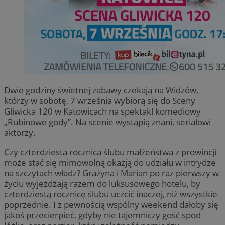
Dwie godziny świetnej zabawy czekają na Widzów,
którzy w sobotę, 7 września wybiorą się do Sceny
Gliwicka 120 w Katowicach na spektakl komediowy
„Rubinowe gody”. Na scenie wystąpią znani, serialowi
aktorzy.
Czy czterdziesta rocznica ślubu małżeństwa z prowincji
może stać się mimowolną okazją do udziału w intrydze
na szczytach władz? Grażyna i Marian po raz pierwszy w
życiu wyjeżdżają razem do luksusowego hotelu, by
czterdziestą rocznicę ślubu uczcić inaczej, niż wszystkie
poprzednie. I z pewnością wspólny weekend dałoby się
jakoś przecierpieć, gdyby nie tajemniczy gość spod