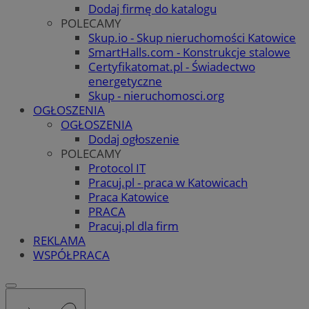
Dodaj firmę do katalogu
POLECAMY
Skup.io - Skup nieruchomości Katowice
SmartHalls.com - Konstrukcje stalowe
Certyfikatomat.pl - Świadectwo
energetyczne
Skup - nieruchomosci.org
OGŁOSZENIA
OGŁOSZENIA
Dodaj ogłoszenie
POLECAMY
Protocol IT
Pracuj.pl - praca w Katowicach
Praca Katowice
PRACA
Pracuj.pl dla firm
REKLAMA
WSPÓŁPRACA