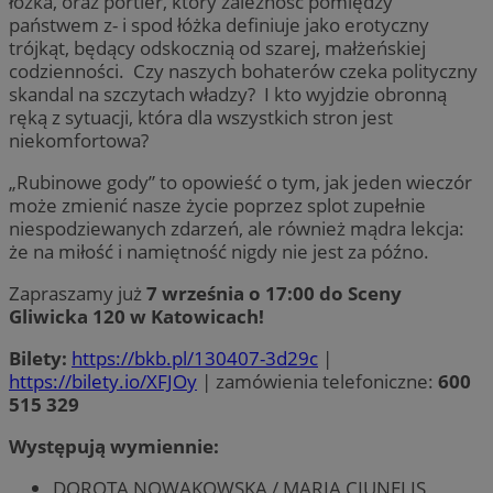
łóżka, oraz portier, który zależność pomiędzy
państwem z- i spod łóżka definiuje jako erotyczny
trójkąt, będący odskocznią od szarej, małżeńskiej
codzienności. Czy naszych bohaterów czeka polityczny
skandal na szczytach władzy? I kto wyjdzie obronną
ręką z sytuacji, która dla wszystkich stron jest
niekomfortowa?
„Rubinowe gody” to opowieść o tym, jak jeden wieczór
może zmienić nasze życie poprzez splot zupełnie
niespodziewanych zdarzeń, ale również mądra lekcja:
że na miłość i namiętność nigdy nie jest za późno.
Zapraszamy już
7 września o 17:00 do Sceny
Gliwicka 120 w Katowicach!
Bilety:
https://bkb.pl/130407-3d29c
|
https://bilety.io/XFJOy
| zamówienia telefoniczne:
600
515 329
Występują wymiennie:
DOROTA NOWAKOWSKA / MARIA CIUNELIS