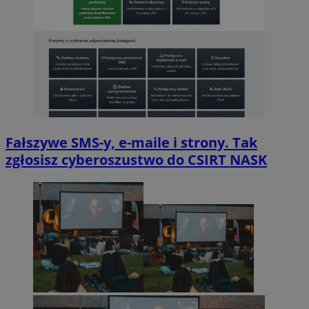
Fałszywe SMS-y, e-maile i strony. Tak
zgłosisz cyberoszustwo do CSIRT NASK