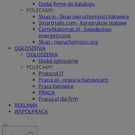
Dodaj firmę do katalogu
POLECAMY
Skup.io - Skup nieruchomości Katowice
SmartHalls.com - Konstrukcje stalowe
Certyfikatomat.pl - Świadectwo
energetyczne
Skup - nieruchomosci.org
OGŁOSZENIA
OGŁOSZENIA
Dodaj ogłoszenie
POLECAMY
Protocol IT
Pracuj.pl - praca w Katowicach
Praca Katowice
PRACA
Pracuj.pl dla firm
REKLAMA
WSPÓŁPRACA