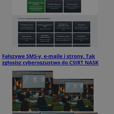
Fałszywe SMS-y, e-maile i strony. Tak
zgłosisz cyberoszustwo do CSIRT NASK