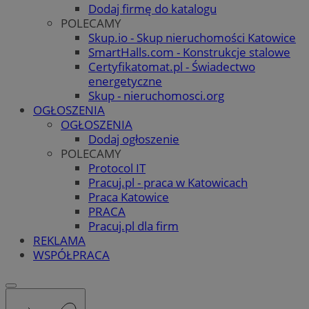
Dodaj firmę do katalogu
POLECAMY
Skup.io - Skup nieruchomości Katowice
SmartHalls.com - Konstrukcje stalowe
Certyfikatomat.pl - Świadectwo
energetyczne
Skup - nieruchomosci.org
OGŁOSZENIA
OGŁOSZENIA
Dodaj ogłoszenie
POLECAMY
Protocol IT
Pracuj.pl - praca w Katowicach
Praca Katowice
PRACA
Pracuj.pl dla firm
REKLAMA
WSPÓŁPRACA