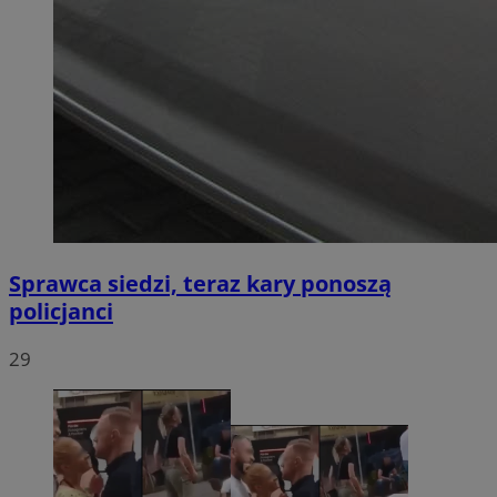
Sprawca siedzi, teraz kary ponoszą
policjanci
29