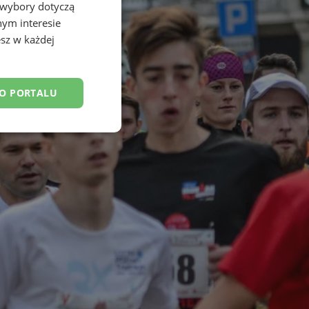
 wybory dotyczą
nym interesie
sz w każdej
DO PORTALU
esklasyfikowane
ane
owanie użytkownika i
j.