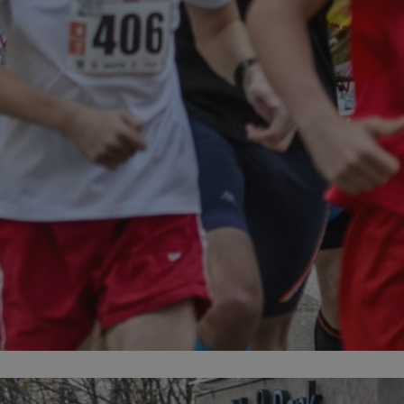
fikator sesji.
fikator sesji.
fikator sesji.
nia ludzi i botów.
rnetowej, ponieważ
ortów na temat
wej.
rmacje o zgodzie
ach dotyczących
 witryny. Rejestruje
ności i ustawień
anie w kolejnych
k nie musi ponownie
 co zwiększa wygodę
 danych.
nia ludzi i botów.
rnetowej, ponieważ
ortów na temat
wej.
z usługę Cookie-
ferencji
pliki cookie. Jest
ookie-Script.com