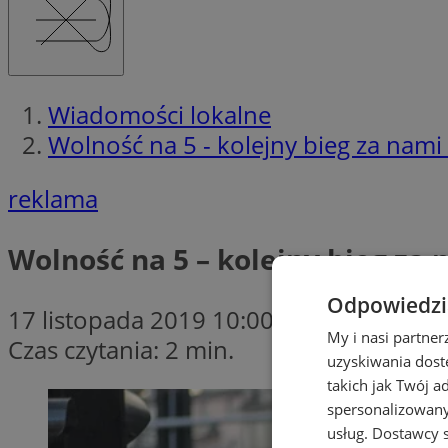
Wiadomości lokalne
Wolność na 5 - kolejny bieg za nami
reklama
Wolność na 5 – kolejny bieg za 
Odpowiedzia
17 listopada 2019 10:00
My i nasi partne
Czas czytania: 2 min.
uzyskiwania dost
takich jak Twój a
spersonalizowanyc
usług.
Dostawcy s