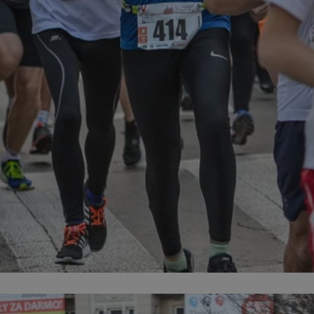
mojekatowice.pl
1 rok
Ten plik cookie przechowuje identy
mojekatowice.pl
1 rok
Ten plik cookie przechowuje identy
mojekatowice.pl
1 rok
Ten plik cookie przechowuje identy
29 minut 56
Ten plik cookie służy do rozróżnia
Cloudflare Inc.
sekund
Jest to korzystne dla strony inte
.temu.com
umożliwia tworzenie ważnych rap
korzystania z jej witryny interneto
METADATA
5 miesięcy 4
Ten plik cookie przechowuje info
YouTube
tygodnie
użytkownika oraz jego preferencj
.youtube.com
prywatności podczas korzystania z
wybory dotyczące polityki prywat
zgody, zapewniając ich przestrzeg
wizytach. Dzięki temu użytkowni
konfigurować swoich preferencji,
i zgodność z regulacjami ochrony
29 minut 53
Ten plik cookie służy do rozróżnia
Cloudflare Inc.
Google Privacy Policy
sekundy
Jest to korzystne dla strony inte
.twitter.com
umożliwia tworzenie ważnych rap
korzystania z jej witryny interneto
nt
4 tygodnie 2 dni
Ten plik cookie jest używany prze
CookieScript
Script.com do zapamiętywania pre
mojekatowice.pl
dotyczących zgody użytkownika na 
to konieczne, aby baner cookie C
działał poprawnie.