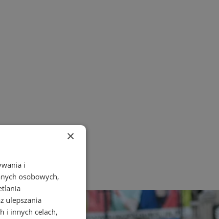
×
ywania i
danych osobowych,
etlania
az ulepszania
 i innych celach,