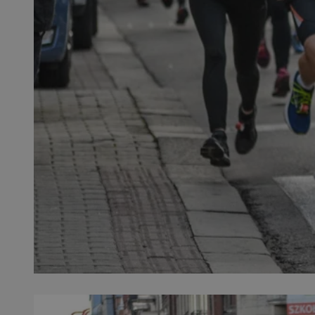
SessID
QeSessID
MvSessID
__cf_bm
VISITOR_PRIVACY_
__cf_bm
CookieScriptConse