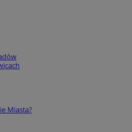
adów
wicach
ie Miasta?