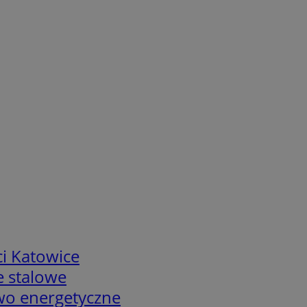
i Katowice
e stalowe
two energetyczne