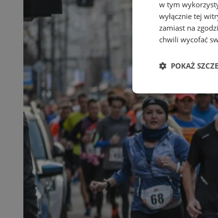
w tym wykorzysty
wyłącznie tej wi
zamiast na zgodz
chwili wycofać s
POKAŻ SZCZ
Niezbędne
Ni
Niezbędne pliki cook
zarządzanie kontem. 
Nazwa