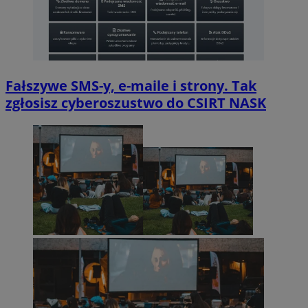
Fałszywe SMS-y, e-maile i strony. Tak
zgłosisz cyberoszustwo do CSIRT NASK