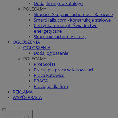
Dodaj firmę do katalogu
POLECAMY
Skup.io - Skup nieruchomości Katowice
SmartHalls.com - Konstrukcje stalowe
Certyfikatomat.pl - Świadectwo
energetyczne
Skup - nieruchomosci.org
OGŁOSZENIA
OGŁOSZENIA
Dodaj ogłoszenie
POLECAMY
Protocol IT
Pracuj.pl - praca w Katowicach
Praca Katowice
PRACA
Pracuj.pl dla firm
REKLAMA
WSPÓŁPRACA