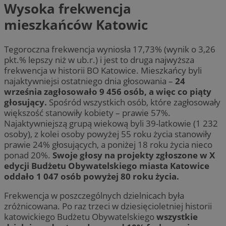
Wysoka frekwencja
mieszkańców Katowic
Tegoroczna frekwencja wyniosła 17,73% (wynik o 3,26
pkt.% lepszy niż w ub.r.) i jest to druga najwyższa
frekwencja w historii BO Katowice. Mieszkańcy byli
najaktywniejsi ostatniego dnia głosowania –
24
września zagłosowało 9 456 osób, a więc co piąty
głosujący.
Spośród wszystkich osób, które zagłosowały
większość stanowiły kobiety – prawie 57%.
Najaktywniejszą grupą wiekową byli 39-latkowie (1 232
osoby), z kolei osoby powyżej 55 roku życia stanowiły
prawie 24% głosujących, a poniżej 18 roku życia nieco
ponad 20%.
Swoje głosy na projekty zgłoszone w X
edycji Budżetu Obywatelskiego miasta Katowice
oddało 1 047 osób powyżej 80 roku życia.
Frekwencja w poszczególnych dzielnicach była
zróżnicowana. Po raz trzeci w dziesięcioletniej historii
katowickiego Budżetu Obywatelskiego
wszystkie