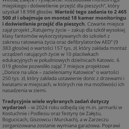
miejskiego i doświetlenie przejść dla pieszych”, który
uzyskał 18 998 głosów.
Wartość tego zadania to 2 465
500 zł i obejmuje on montaż 18 kamer monitoringu
i doświetlenie przejść dla pieszych
. Czwarte miejsce
zajął projekt „Ratujemy życie – zakup dla szkół wysokiej
klasy fantomów wykorzystywanych do szkoleń z
zakresu ratowania życia oraz defibrylatorów AED” (9
383 głosów) o wartości 157 tys. zł, który zakłada montaż
urządzeń ratujących życie w 10 placówkach
edukacyjnych w południowych dzielnicach Katowic. 6
019 głosów pozwoliło zająć 7 miejsce projektowi
„Donice na ulice – zazieleniamy Katowice” o wartości
250 tys. zł, który zakłada ustawienie donic z drzewami i
kwiatami w miejscach, w których nie ma możliwości ich
nasadzenia w ziemi.
Tradycyjnie wiele wybranych zadań dotyczy
wydarzeń
– w 2024 roku odbędą się m.in. jarmarki w
Kostuchnie i Podlesiu oraz festyny (w Załężu,
Bogucicach, Giszowcu i Murckach), a w Zarzeczu
zorganizowana zostanie wymiana garażowa. Poprawi