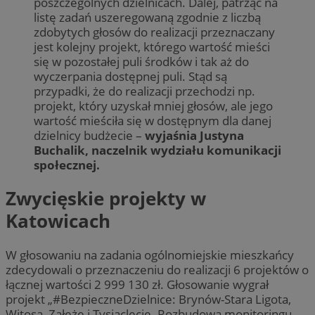
poszczególnych dzielnicach. Dalej, patrząc na
listę zadań uszeregowaną zgodnie z liczbą
zdobytych głosów do realizacji przeznaczany
jest kolejny projekt, którego wartość mieści
się w pozostałej puli środków i tak aż do
wyczerpania dostępnej puli. Stąd są
przypadki, że do realizacji przechodzi np.
projekt, który uzyskał mniej głosów, ale jego
wartość mieściła się w dostępnym dla danej
dzielnicy budżecie –
wyjaśnia Justyna
Buchalik, naczelnik wydziału komunikacji
społecznej.
Zwycięskie projekty w
Katowicach
W głosowaniu na zadania ogólnomiejskie mieszkańcy
zdecydowali o przeznaczeniu do realizacji 6 projektów o
łącznej wartości 2 999 130 zł. Głosowanie wygrał
projekt „#BezpieczneDzielnice: Brynów-Stara Ligota,
Witosa, Załęże i Tysiąclecie. Rozbudowa monitoringu