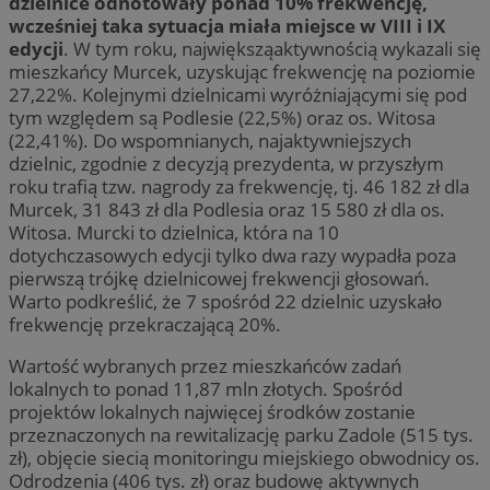
dzielnice odnotowały ponad 10% frekwencję,
wcześniej taka sytuacja miała miejsce w VIII i IX
edycji
. W tym roku, największąaktywnością wykazali się
mieszkańcy Murcek, uzyskując frekwencję na poziomie
27,22%. Kolejnymi dzielnicami wyróżniającymi się pod
tym względem są Podlesie (22,5%) oraz os. Witosa
(22,41%). Do wspomnianych, najaktywniejszych
dzielnic, zgodnie z decyzją prezydenta, w przyszłym
roku trafią tzw. nagrody za frekwencję, tj. 46 182 zł dla
Murcek, 31 843 zł dla Podlesia oraz 15 580 zł dla os.
Witosa. Murcki to dzielnica, która na 10
dotychczasowych edycji tylko dwa razy wypadła poza
pierwszą trójkę dzielnicowej frekwencji głosowań.
Warto podkreślić, że 7 spośród 22 dzielnic uzyskało
frekwencję przekraczającą 20%.
Wartość wybranych przez mieszkańców zadań
lokalnych to ponad 11,87 mln złotych. Spośród
projektów lokalnych najwięcej środków zostanie
przeznaczonych na rewitalizację parku Zadole (515 tys.
zł), objęcie siecią monitoringu miejskiego obwodnicy os.
Odrodzenia (406 tys. zł) oraz budowę aktywnych