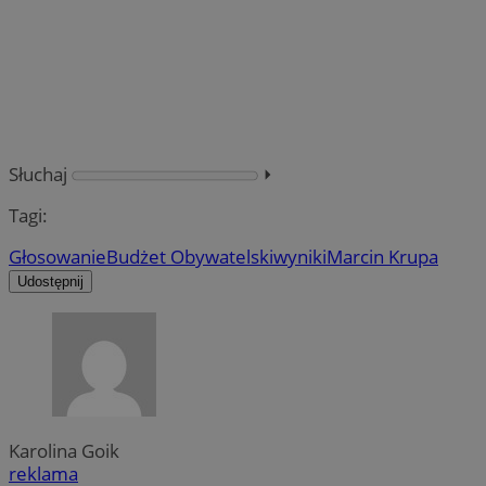
Słuchaj
⏵︎
Tagi:
Głosowanie
Budżet Obywatelski
wyniki
Marcin Krupa
Udostępnij
Karolina Goik
reklama