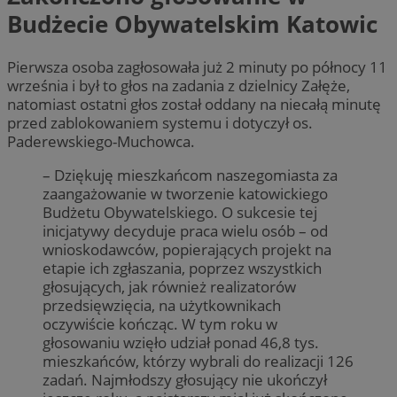
Budżecie Obywatelskim Katowic
Pierwsza osoba zagłosowała już 2 minuty po północy 11
września i był to głos na zadania z dzielnicy Załęże,
natomiast ostatni głos został oddany na niecałą minutę
przed zablokowaniem systemu i dotyczył os.
Paderewskiego-Muchowca.
– Dziękuję mieszkańcom naszegomiasta za
zaangażowanie w tworzenie katowickiego
Budżetu Obywatelskiego. O sukcesie tej
inicjatywy decyduje praca wielu osób – od
wnioskodawców, popierających projekt na
etapie ich zgłaszania, poprzez wszystkich
głosujących, jak również realizatorów
przedsięwzięcia, na użytkownikach
oczywiście kończąc. W tym roku w
głosowaniu wzięło udział ponad 46,8 tys.
mieszkańców, którzy wybrali do realizacji 126
zadań. Najmłodszy głosujący nie ukończył