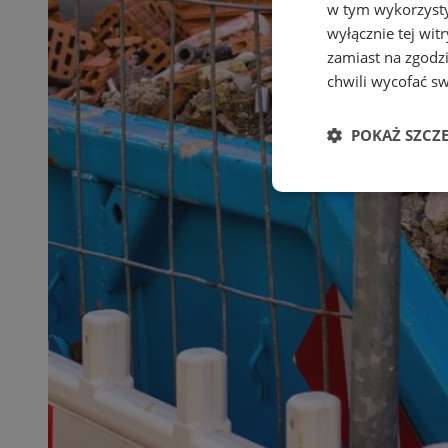
w tym wykorzysty
wyłącznie tej wi
zamiast na zgodz
chwili wycofać s
POKAŻ SZCZ
Niezbędne
Ni
Niezbędne pliki cook
zarządzanie kontem. 
Nazwa