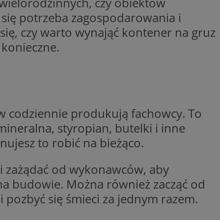
wielorodzinnych, czy obiektów
a się potrzeba zagospodarowania i
Opis
się, czy warto wynająć kontener na gruz
 konieczne.
 i przechowywania
lytics do
iadomień push do
eść i reklamę.
centra reklamowe,
iwości odwiedzin i
w w czasie
ternetowej. Zbiera
onie internetowej,
, którego używamy
towej do
 zaangażowania
w codziennie produkują fachowcy. To
ą, pomagając
zować wydajność
przez firmę
mineralna, styropian, butelki i inne
tkownika. Można to
 firmy Microsoft.
anujesz to robić na bieżąco.
aniem Microsoft
ię w wielu różnych
wywania informacji
nie użytkowników.
ów stron w jedną
 który zapewnia
uz i zażądać od wykonawców, aby
rakcji
 na budowie. Można również zacząć od
ernetowej w celu
jonalności strony
be, aby śledzić
i pozbyć się śmieci za jednym razem.
w z YouTube
eślić, czy
rmacji o interakcji
 starej wersji
o pomaga poprawić