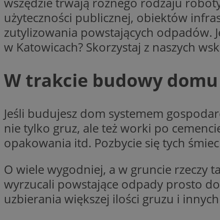
wszędzie trwają różnego rodzaju robot
użyteczności publicznej, obiektów infr
Nazwa
zutylizowania powstających odpadów. Je
Pro
Nazwa
Nazwa
mlcwc
Do
Nazwa
w Katowicach? Skorzystaj z naszych wska
__Secure-YNID
_ga_QJYQY75XFT
google_push
.bi
bitoIsSecure
c
W trakcie budowy domu
MR
__eoi
Jeśli budujesz dom systemem gospodarc
MUID
nie tylko gruz, ale też worki po cemencie
opakowania itd. Pozbycie się tych śmieci 
_clsk
SRM_B
O wiele wygodniej, a w gruncie rzeczy 
_clck
wyrzucali powstające odpady prosto do
VISITOR_INFO1_LIV
uzbierania większej ilości gruzu i inn
b