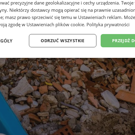
wać precyzyjne dane geolokalizacyjne i cechy urządzenia. Twoje
tryny. Niektórzy dostawcy mogą opierać się na prawnie uzasadnio
ie; masz prawo sprzeciwić się temu w
Ustawieniach reklam
. Może
woją zgodę w
Ustawieniach plików cookie
.
Polityka prywatności
EGÓŁY
ODRZUĆ WSZYSTKIE
PRZEJDŹ 
Wydajność
Targetowanie
Funkcjonalność
Ni
ezbędne
Wydajność
Targetowanie
Funkcjonalność
Niesklasyfikow
ie umożliwiają korzystanie z podstawowych funkcji strony internetowej, takich jak log
Bez niezbędnych plików cookie nie można prawidłowo korzystać ze strony internetowe
Provider
/
Okres
Opis
Domena
przechowywania