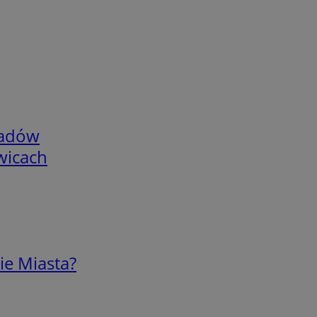
adów
wicach
ie Miasta?