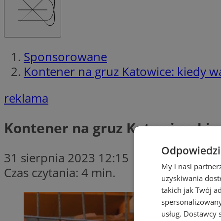
Sponsorowane
Kontener na gruz Katowice: kiedy w
reklama
Kontener na gruz Katowice: ki
Odpowiedzia
31 sierpnia 2023 12:15
My i nasi partne
Czas czytania: 4 min.
uzyskiwania dost
takich jak Twój a
spersonalizowanyc
usług.
Dostawcy s