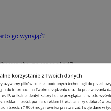
arto go wynająć?
edy warto go wynająć?
lne korzystanie z Twoich danych
rzy używamy plików cookie i podobnych technologii do przechow
ępu do informacji na Twoim urządzeniu oraz do przetwarzania 
dres IP, unikalne identyfikatory i dane przeglądania, w celu wyświ
h reklam i treści, pomiaru reklam i treści, analizy odbiorców or
tron trzecich (1900)
mogą również przetwarzać Twoje dane w tych