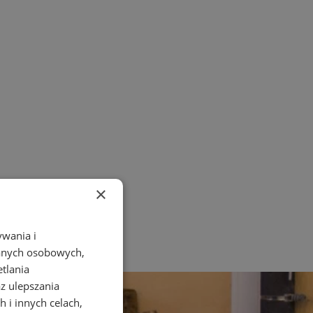
×
ywania i
danych osobowych,
etlania
az ulepszania
 i innych celach,