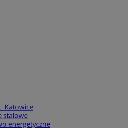
i Katowice
e stalowe
two energetyczne