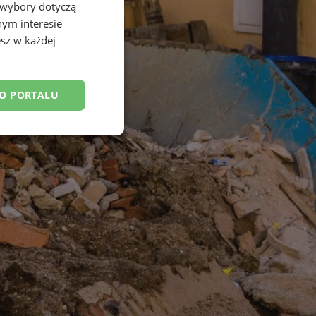
 wybory dotyczą
nym interesie
sz w każdej
DO PORTALU
esklasyfikowane
ane
owanie użytkownika i
j.